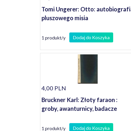
Tomi Ungerer: Otto: autobiografi
pluszowego misia
Dodaj do Koszyka
1 produkt/y
4,00 PLN
Bruckner Karl: Złoty faraon :
groby, awanturnicy, badacze
Dodaj do Koszyka
1 produkt/y