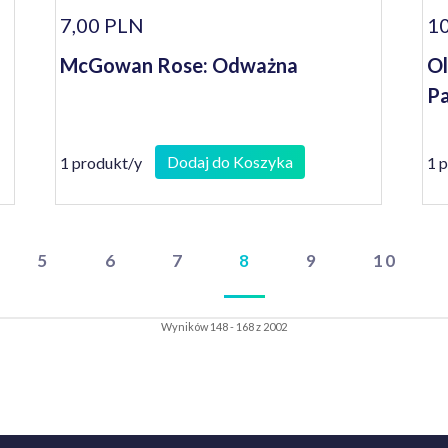
7,00 PLN
10
McGowan Rose: Odważna
Ol
Pa
Dodaj do Koszyka
1 produkt/y
1 
5
6
7
8
9
10
Wyników 148 - 168 z 2002