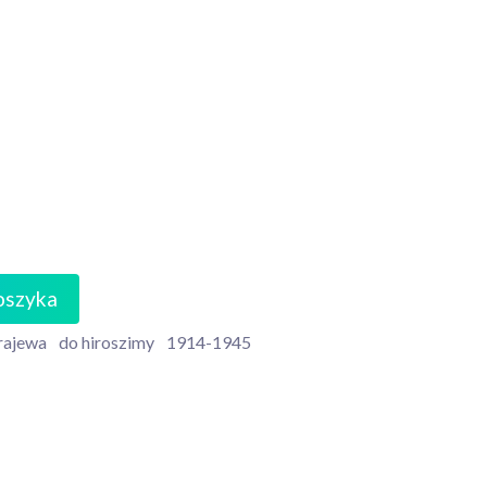
oszyka
rajewa
do hiroszimy
1914-1945