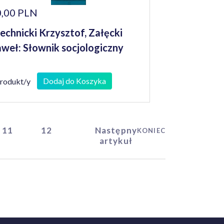
,00 PLN
echnicki Krzysztof, Załęcki
weł: Słownik socjologiczny
Dodaj do Koszyka
produkt/y
11
12
Następny
KONIEC
artykuł