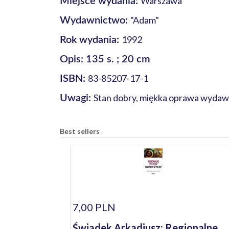
Warszawa
Miejsce wydania:
"Adam"
Wydawnictwo:
1992
Rok wydania:
Opis: 135 s. ; 20 cm
83-85207-17-1
ISBN:
Stan dobry, miękka oprawa wydawni
Uwagi:
Best sellers
7,00 PLN
Świadek Arkadiusz: Regionalne