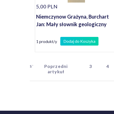
5,00 PLN
Niemczynow Grażyna, Burchart
Jan: Mały słownik geologiczny
Dodaj do Koszyka
1 produkt/y
Poprzedni
3
4
START
artykuł