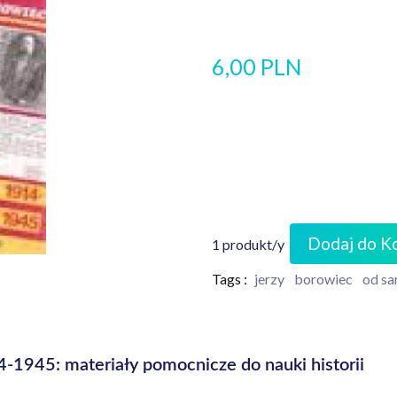
6,00 PLN
Dodaj do K
1 produkt/y
Tags :
jerzy
borowiec
od sa
-1945: materiały pomocnicze do nauki historii