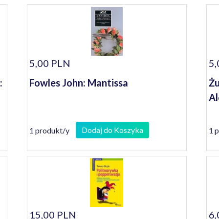
5,00 PLN
5,
:
Fowles John: Mantissa
Żu
Al
Dodaj do Koszyka
1 produkt/y
1 
15,00 PLN
6,