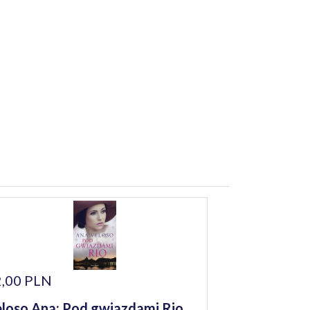
,00 PLN
loso Ana: Pod gwiazdami Rio