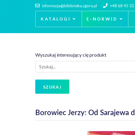
informacja@biblioteka.zgora.pl
+48 68 45 32
KATALOGI
E-NORWID
Wyszukaj interesujący cię produkt
SZUKAJ
Borowiec Jerzy: Od Sarajewa do