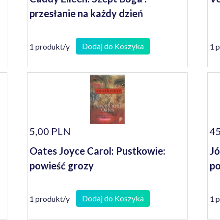
przesłanie na każdy dzień
Dodaj do Koszyka
1 produkt/y
1 
5,00 PLN
45
Oates Joyce Carol: Pustkowie:
Jó
powieść grozy
po
Dodaj do Koszyka
1 produkt/y
1 