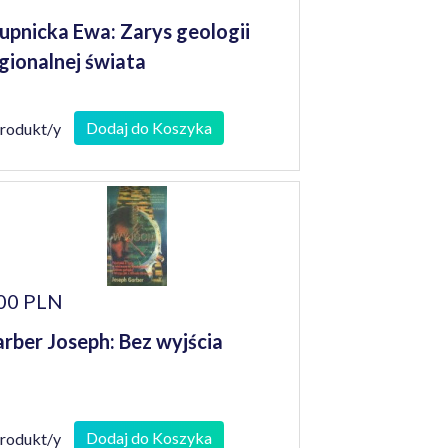
upnicka Ewa: Zarys geologii
gionalnej świata
Dodaj do Koszyka
produkt/y
00 PLN
rber Joseph: Bez wyjścia
Dodaj do Koszyka
produkt/y