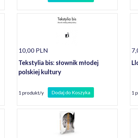
10,00 PLN
7,
Tekstylia bis: słownik młodej
Ll
polskiej kultury
Dodaj do Koszyka
1 produkt/y
1 