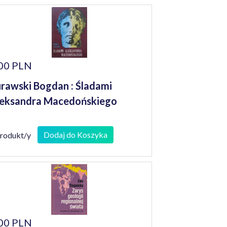
00 PLN
rawski Bogdan : Śladami
eksandra Macedońskiego
Dodaj do Koszyka
produkt/y
00 PLN