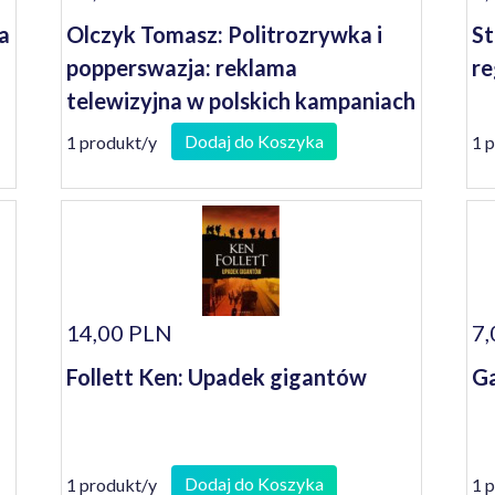
a
Olczyk Tomasz: Politrozrywka i
St
popperswazja: reklama
re
telewizyjna w polskich kampaniach
wyborczych XXI wieku
Dodaj do Koszyka
1 produkt/y
1 
14,00 PLN
7,
Follett Ken: Upadek gigantów
Ga
Dodaj do Koszyka
1 produkt/y
1 