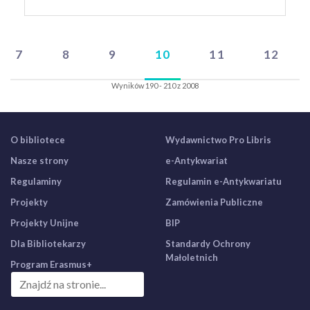
7
8
9
10
11
12
Wyników 190 - 210 z 2008
O bibliotece
Wydawnictwo Pro Libris
Nasze strony
e-Antykwariat
Regulaminy
Regulamin e-Antykwariatu
Projekty
Zamówienia Publiczne
Projekty Unijne
BIP
Dla Bibliotekarzy
Standardy Ochrony
Małoletnich
Program Erasmus+