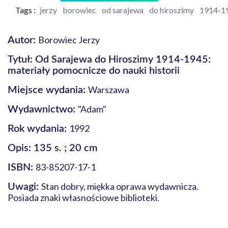
Tags :
jerzy
borowiec
od sarajewa
do hiroszimy
1914-1
Borowiec Jerzy
Autor:
Tytuł: Od Sarajewa do Hiroszimy 1914-1945:
materiały pomocnicze do nauki historii
Warszawa
Miejsce wydania:
"Adam"
Wydawnictwo:
1992
Rok wydania:
Opis: 135 s. ; 20 cm
83-85207-17-1
ISBN:
Stan dobry, miękka oprawa wydawnicza.
Uwagi:
Posiada znaki własnościowe biblioteki.