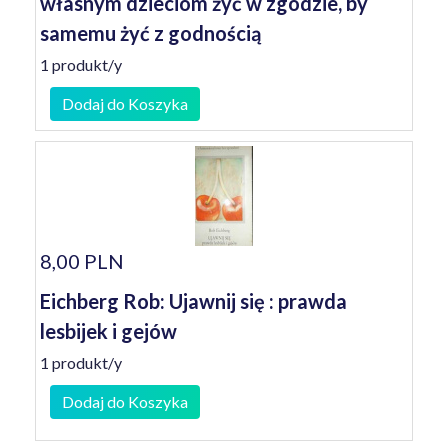
własnym dzieciom żyć w zgodzie, by
samemu żyć z godnością
1 produkt/y
Dodaj do Koszyka
8,00 PLN
Eichberg Rob: Ujawnij się : prawda
lesbijek i gejów
1 produkt/y
Dodaj do Koszyka