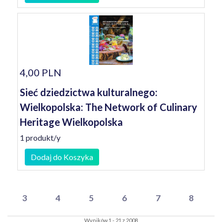
4,00 PLN
Sieć dziedzictwa kulturalnego:
Wielkopolska: The Network of Culinary
Heritage Wielkopolska
1 produkt/y
Dodaj do Koszyka
3
4
5
6
7
8
Wyników 1 - 21 z 2008