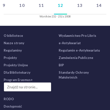
9
10
11
12
13
14
Wyników 232 - 252 z 2008
O bibliotece
Wydawnictwo Pro Libris
Nasze strony
e-Antykwariat
Regulaminy
Regulamin e-Antykwariatu
Projekty
Zamówienia Publiczne
Projekty Unijne
BIP
Dla Bibliotekarzy
Standardy Ochrony
Małoletnich
Program Erasmus+
RODO
Dostępność