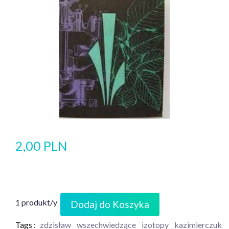
2,00 PLN
1 produkt/y
Dodaj do Koszyka
Tags :
zdzisław
wszechwiedzące
izotopy
kazimierczuk