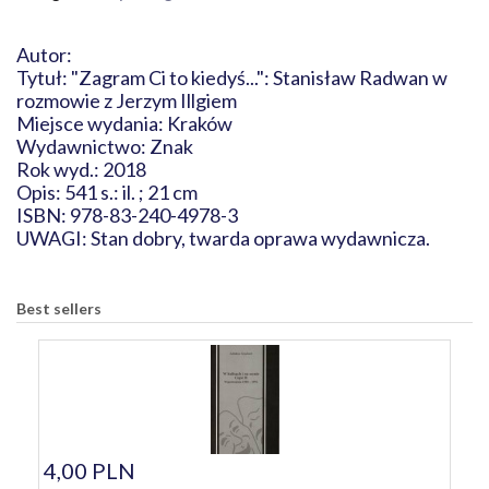
Autor:
Tytuł: "Zagram Ci to kiedyś...": Stanisław Radwan w
rozmowie z Jerzym Illgiem
Miejsce wydania: Kraków
Wydawnictwo: Znak
Rok wyd.: 2018
Opis: 541 s.: il. ; 21 cm
ISBN: 978-83-240-4978-3
UWAGI: Stan dobry, twarda oprawa wydawnicza.
Best sellers
4,00 PLN