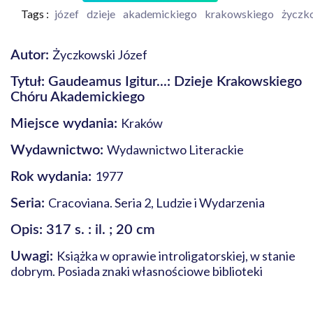
Tags :
józef
dzieje
akademickiego
krakowskiego
życzk
Życzkowski Józef
Autor:
Tytuł: Gaudeamus Igitur...: Dzieje Krakowskiego
Chóru Akademickiego
Kraków
Miejsce wydania:
Wydawnictwo Literackie
Wydawnictwo:
1977
Rok wydania:
Cracoviana. Seria 2, Ludzie i Wydarzenia
Seria:
Opis: 317 s. : il. ; 20 cm
Książka w oprawie introligatorskiej, w stanie
Uwagi:
dobrym. Posiada znaki własnościowe biblioteki