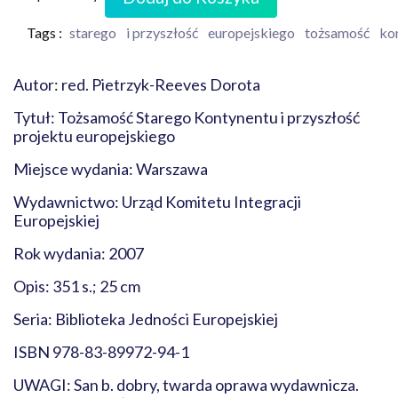
Tags :
starego
i przyszłość
europejskiego
tożsamość
ko
Autor: red. Pietrzyk-Reeves Dorota
Tytuł: Tożsamość Starego Kontynentu i przyszłość
projektu europejskiego
Miejsce wydania: Warszawa
Wydawnictwo: Urząd Komitetu Integracji
Europejskiej
Rok wydania: 2007
Opis: 351 s.; 25 cm
Seria: Biblioteka Jedności Europejskiej
ISBN 978-83-89972-94-1
UWAGI: San b. dobry, twarda oprawa wydawnicza.