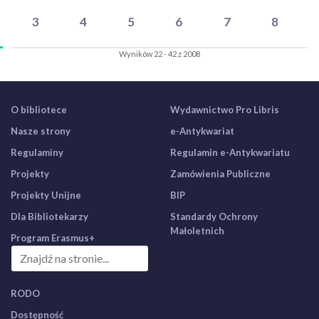
3
4
5
6
7
8
Wyników 22 - 42 z 2008
O bibliotece
Wydawnictwo Pro Libris
Nasze strony
e-Antykwariat
Regulaminy
Regulamin e-Antykwariatu
Projekty
Zamówienia Publiczne
Projekty Unijne
BIP
Dla Bibliotekarzy
Standardy Ochrony
Małoletnich
Program Erasmus+
RODO
Dostępność