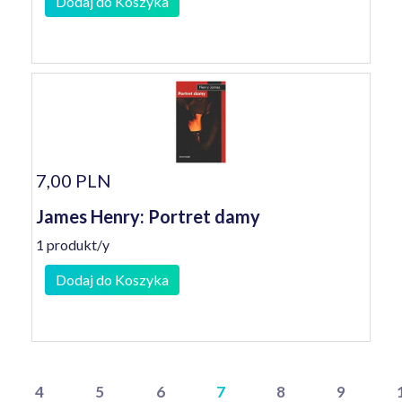
Dodaj do Koszyka
7,00 PLN
James Henry: Portret damy
1 produkt/y
Dodaj do Koszyka
4
5
6
7
8
9