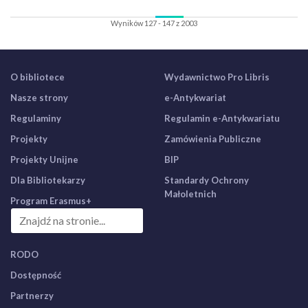
Wyników 127 - 147 z 2003
O bibliotece
Wydawnictwo Pro Libris
Nasze strony
e-Antykwariat
Regulaminy
Regulamin e-Antykwariatu
Projekty
Zamówienia Publiczne
Projekty Unijne
BIP
Dla Bibliotekarzy
Standardy Ochrony
Małoletnich
Program Erasmus+
RODO
Dostępność
Partnerzy