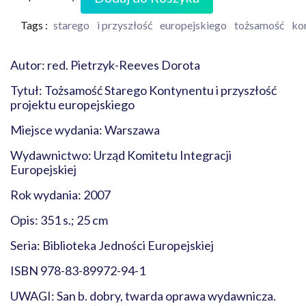
Tags :
starego
i przyszłość
europejskiego
tożsamość
ko
Autor: red. Pietrzyk-Reeves Dorota
Tytuł: Tożsamość Starego Kontynentu i przyszłość
projektu europejskiego
Miejsce wydania: Warszawa
Wydawnictwo: Urząd Komitetu Integracji
Europejskiej
Rok wydania: 2007
Opis: 351 s.; 25 cm
Seria: Biblioteka Jedności Europejskiej
ISBN 978-83-89972-94-1
UWAGI: San b. dobry, twarda oprawa wydawnicza.