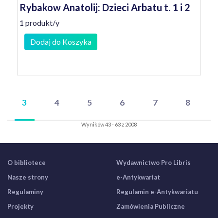
Rybakow Anatolij: Dzieci Arbatu t. 1 i 2
1 produkt/y
Dodaj do Koszyka
3
4
5
6
7
8
Wyników 43 - 63 z 2008
O bibliotece
Wydawnictwo Pro Libris
Nasze strony
e-Antykwariat
Regulaminy
Regulamin e-Antykwariatu
Projekty
Zamówienia Publiczne