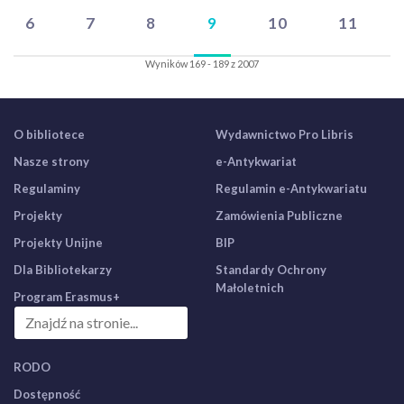
6
7
8
9
10
11
Wyników 169 - 189 z 2007
O bibliotece
Wydawnictwo Pro Libris
Nasze strony
e-Antykwariat
Regulaminy
Regulamin e-Antykwariatu
Projekty
Zamówienia Publiczne
Projekty Unijne
BIP
Dla Bibliotekarzy
Standardy Ochrony
Małoletnich
Program Erasmus+
RODO
Dostępność