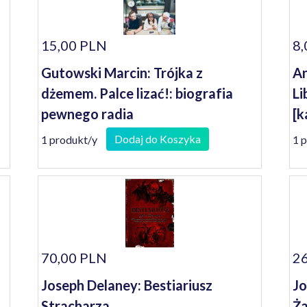
15,00 PLN
8,
Gutowski Marcin: Trójka z
An
dżemem. Palce lizać!: biografia
Li
pewnego radia
[k
Dodaj do Koszyka
1 produkt/y
1 
70,00 PLN
26
Joseph Delaney: Bestiariusz
Jo
Stracharza
Ża