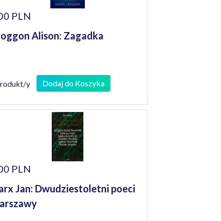
00 PLN
oggon Alison: Zagadka
Dodaj do Koszyka
produkt/y
00 PLN
rx Jan: Dwudziestoletni poeci
arszawy