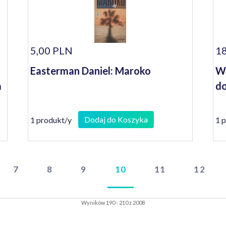
5,00 PLN
18
Easterman Daniel: Maroko
Wo
a
do
Dodaj do Koszyka
1 produkt/y
1 
.
7
8
9
10
11
12
Wyników 190 - 210 z 2008