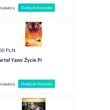
Dodaj do Koszyka
produkt/y
00 PLN
rtel Yann: Życie Pi
Dodaj do Koszyka
produkt/y