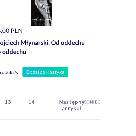
,00 PLN
jciech Młynarski: Od oddechu
 oddechu
Dodaj do Koszyka
produkt/y
13
14
Następny
KONIEC
artykuł