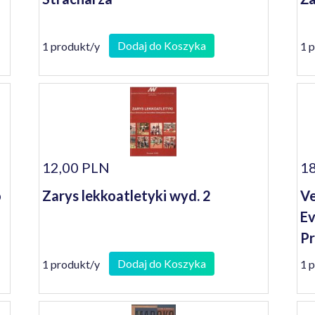
Dodaj do Koszyka
1 produkt/y
1 
12,00 PLN
18
o
Zarys lekkoatletyki wyd. 2
Ve
Ev
Pr
Dodaj do Koszyka
1 produkt/y
1 