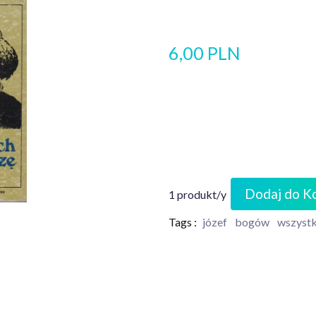
6,00 PLN
Dodaj do K
1 produkt/y
Tags :
józef
bogów
wszystk