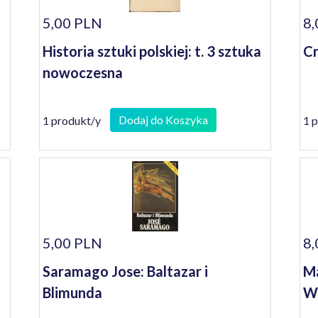
5,00 PLN
8,
Historia sztuki polskiej: t. 3 sztuka
Cr
nowoczesna
Dodaj do Koszyka
1 produkt/y
1 
5,00 PLN
8,
Saramago Jose: Baltazar i
Ma
Blimunda
W