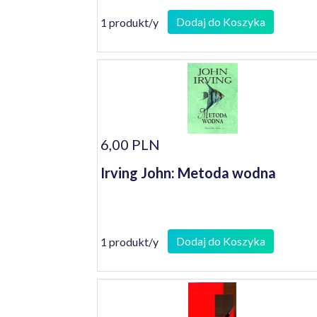
Dodaj do Koszyka
1 produkt/y
6,00 PLN
Irving John: Metoda wodna
Dodaj do Koszyka
1 produkt/y