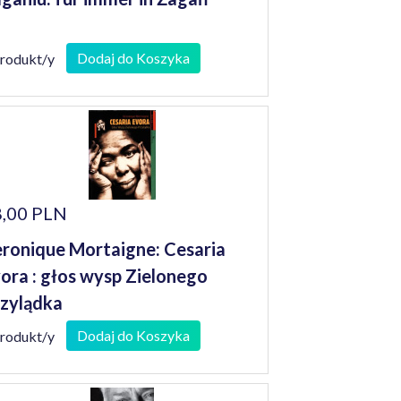
Dodaj do Koszyka
produkt/y
,00 PLN
ronique Mortaigne: Cesaria
ora : głos wysp Zielonego
zylądka
Dodaj do Koszyka
produkt/y