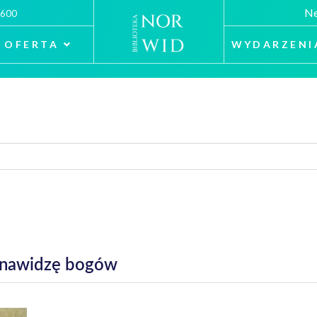
Ne
 600
OFERTA
WYDARZENI
ienawidzę bogów