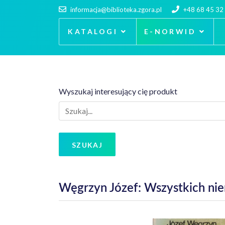
informacja@biblioteka.zgora.pl
+48 68 45 32
KATALOGI
E-NORWID
Wyszukaj interesujący cię produkt
SZUKAJ
Węgrzyn Józef: Wszystkich n