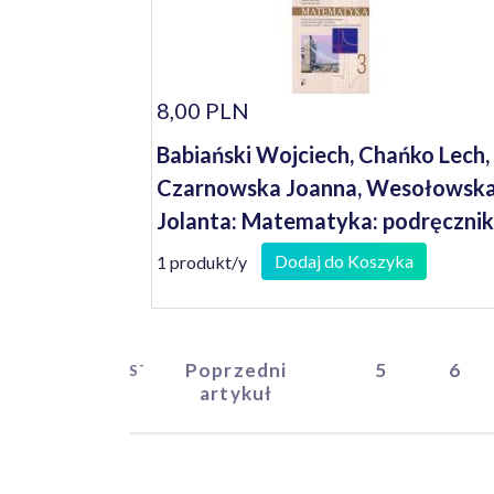
8,00 PLN
Babiański Wojciech, Chańko Lech,
Czarnowska Joanna, Wesołowsk
Jolanta: Matematyka: podręcznik
dla liceum ogólnokształcącego,
Dodaj do Koszyka
1 produkt/y
liceum profilowanego i technikum
Kształcenie ogólne w zakresie
podstawowym i rozszerzonym
Poprzedni
5
6
START
artykuł