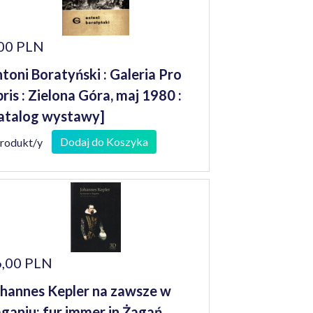
00 PLN
toni Boratyński : Galeria Pro
bris : Zielona Góra, maj 1980 :
atalog wystawy]
Dodaj do Koszyka
produkt/y
,00 PLN
hannes Kepler na zawsze w
ganiu: fur immer in Żagań