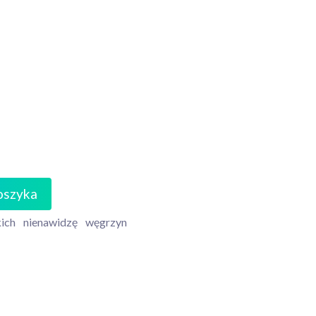
oszyka
ich
nienawidzę
węgrzyn