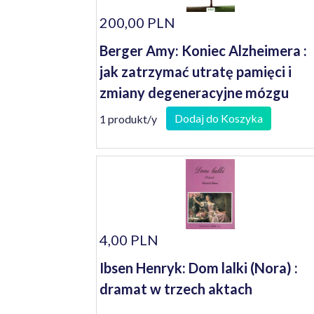
200,00 PLN
Berger Amy: Koniec Alzheimera :
jak zatrzymać utratę pamięci i
zmiany degeneracyjne mózgu
Dodaj do Koszyka
1 produkt/y
4,00 PLN
Ibsen Henryk: Dom lalki (Nora) :
dramat w trzech aktach