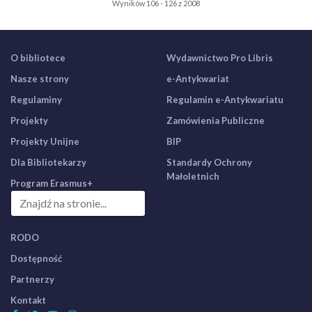
Wyników 106 - 126 z 2008
O bibliotece
Wydawnictwo Pro Libris
Nasze strony
e-Antykwariat
Regulaminy
Regulamin e-Antykwariatu
Projekty
Zamówienia Publiczne
Projekty Unijne
BIP
Dla Bibliotekarzy
Standardy Ochrony
Małoletnich
Program Erasmus+
RODO
Dostępność
Partnerzy
Kontakt