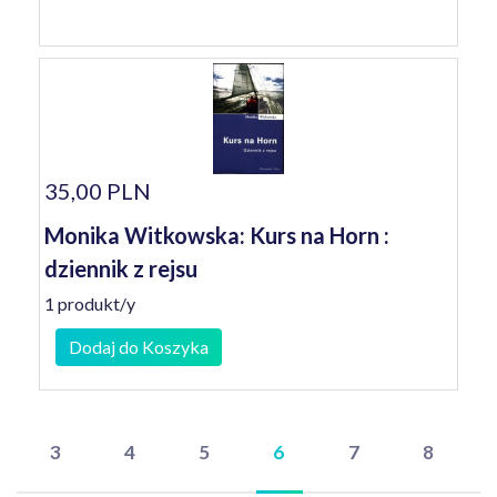
35,00 PLN
Monika Witkowska: Kurs na Horn :
dziennik z rejsu
1 produkt/y
Dodaj do Koszyka
3
4
5
6
7
8