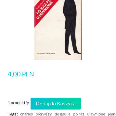
4,00 PLN
1 produkt/y
Dodaj do Koszyka
Tags :
charles
pierwszy
de gaulle
po raz
ujawnione
jea