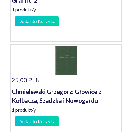
Graffiti 2
1 produkt/y
Dodaj do Koszyka
25,00 PLN
Chmielewski Grzegorz: Głowice z
Kołbacza, Szadzka i Nowogardu
1 produkt/y
Dodaj do Koszyka