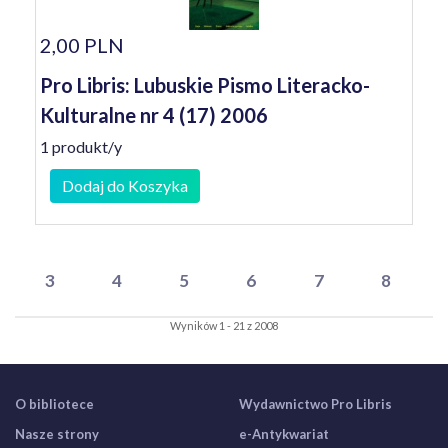
2,00 PLN
Pro Libris: Lubuskie Pismo Literacko-
Kulturalne nr 4 (17) 2006
1 produkt/y
Dodaj do Koszyka
3
4
5
6
7
8
Wyników 1 - 21 z 2008
O bibliotece
Wydawnictwo Pro Libris
Nasze strony
e-Antykwariat