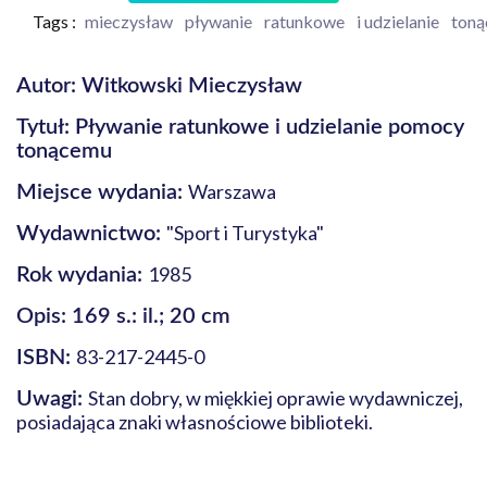
Tags :
mieczysław
pływanie
ratunkowe
i udzielanie
ton
Autor: Witkowski Mieczysław
Tytuł: Pływanie ratunkowe i udzielanie pomocy
tonącemu
Warszawa
Miejsce wydania:
"Sport i Turystyka"
Wydawnictwo:
1985
Rok wydania:
Opis: 169 s.: il.; 20 cm
83-217-2445-0
ISBN:
Stan dobry, w miękkiej oprawie wydawniczej,
Uwagi:
posiadająca znaki własnościowe biblioteki.