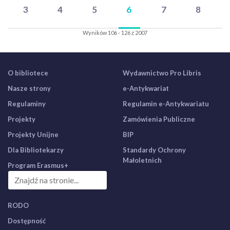
3
4
5
6
7
8
Wyników 106 - 126 z 2007
O bibliotece
Wydawnictwo Pro Libris
Nasze strony
e-Antykwariat
Regulaminy
Regulamin e-Antykwariatu
Projekty
Zamówienia Publiczne
Projekty Unijne
BIP
Dla Bibliotekarzy
Standardy Ochrony
Małoletnich
Program Erasmus+
RODO
Dostępność