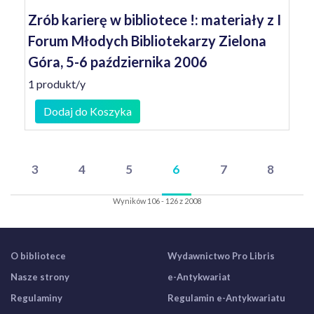
Zrób karierę w bibliotece !: materiały z I
Forum Młodych Bibliotekarzy Zielona
Góra, 5-6 października 2006
1 produkt/y
Dodaj do Koszyka
3
4
5
6
7
8
Wyników 106 - 126 z 2008
O bibliotece
Wydawnictwo Pro Libris
Nasze strony
e-Antykwariat
Regulaminy
Regulamin e-Antykwariatu