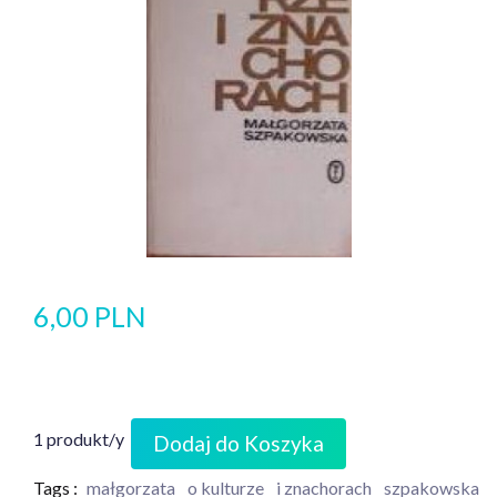
6,00 PLN
1 produkt/y
Dodaj do Koszyka
Tags :
małgorzata
o kulturze
i znachorach
szpakowska