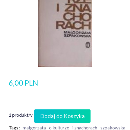
6,00 PLN
1 produkt/y
Dodaj do Koszyka
Tags :
małgorzata
o kulturze
i znachorach
szpakowska