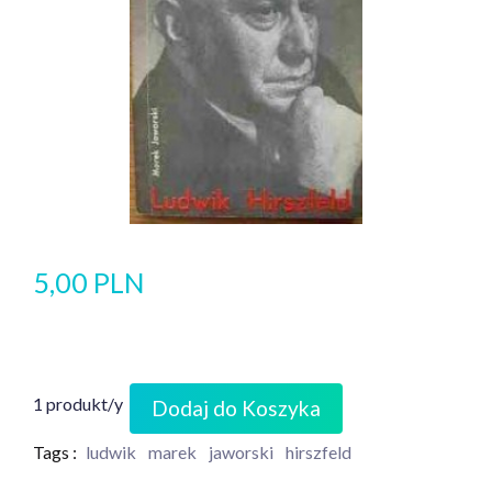
5,00 PLN
1 produkt/y
Dodaj do Koszyka
Tags :
ludwik
marek
jaworski
hirszfeld