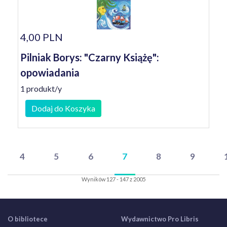
4,00 PLN
Pilniak Borys: "Czarny Książę":
opowiadania
1 produkt/y
Dodaj do Koszyka
4
5
6
7
8
9
Wyników 127 - 147 z 2005
O bibliotece
Wydawnictwo Pro Libris