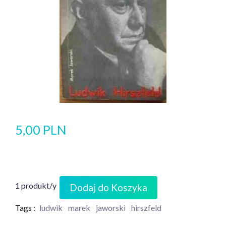
5,00 PLN
1 produkt/y
Dodaj do Koszyka
Tags :
ludwik
marek
jaworski
hirszfeld