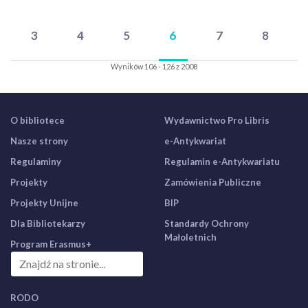
3
4
5
6
7
8
Wyników 106 - 126 z 2008
O bibliotece
Wydawnictwo Pro Libris
Nasze strony
e-Antykwariat
Regulaminy
Regulamin e-Antykwariatu
Projekty
Zamówienia Publiczne
Projekty Unijne
BIP
Dla Bibliotekarzy
Standardy Ochrony
Małoletnich
Program Erasmus+
RODO