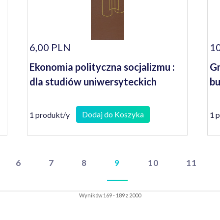
6,00 PLN
10
Ekonomia polityczna socjalizmu :
Gr
dla studiów uniwersyteckich
bu
Dodaj do Koszyka
1 produkt/y
1 
6
7
8
9
10
11
Wyników 169 - 189 z 2000