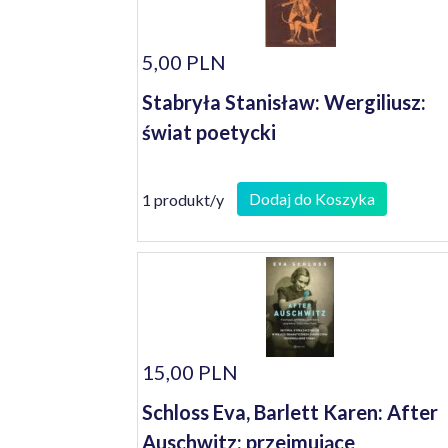
5,00 PLN
Stabryła Stanisław: Wergiliusz:
świat poetycki
Dodaj do Koszyka
1 produkt/y
15,00 PLN
Schloss Eva, Barlett Karen: After
Auschwitz: przejmujące