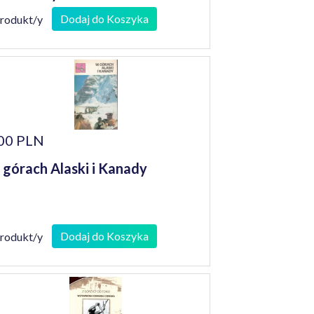
Dodaj do Koszyka
produkt/y
00 PLN
górach Alaski i Kanady
Dodaj do Koszyka
produkt/y