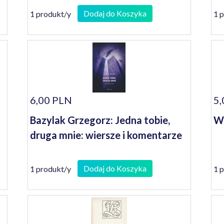
Dodaj do Koszyka
1 produkt/y
1 
6,00 PLN
5,
Bazylak Grzegorz: Jedna tobie,
W 
druga mnie: wiersze i komentarze
Dodaj do Koszyka
1 produkt/y
1 