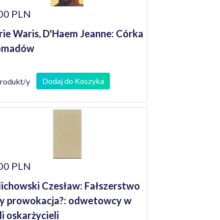
00 PLN
rie Waris, D'Haem Jeanne: Córka
omadów
Dodaj do Koszyka
produkt/y
00 PLN
lichowski Czesław: Fałszerstwo
y prowokacja?: odwetowcy w
li oskarżycieli