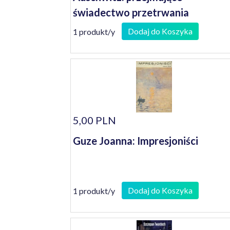
świadectwo przetrwania
przyrodniej siostry Anne Frank
Dodaj do Koszyka
1 produkt/y
5,00 PLN
Guze Joanna: Impresjoniści
Dodaj do Koszyka
1 produkt/y