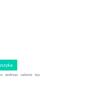
oszyka
ke
andreas
salome
lou