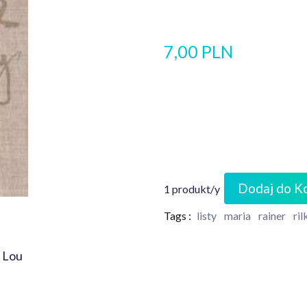
7,00 PLN
Dodaj do K
1 produkt/y
Tags :
listy
maria
rainer
ril
e Lou