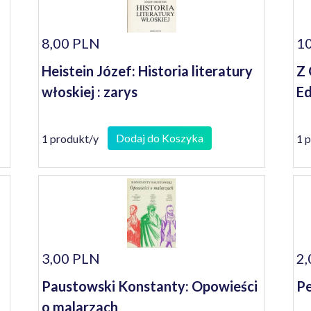
8,00 PLN
10
Heistein Józef: Historia literatury
Z 
włoskiej : zarys
Ed
Dodaj do Koszyka
1 produkt/y
1 
3,00 PLN
2,
Paustowski Konstanty: Opowieści
Pe
o malarzach