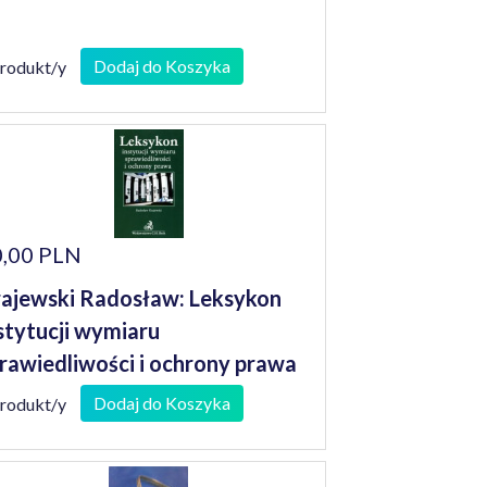
Dodaj do Koszyka
produkt/y
,00 PLN
ajewski Radosław: Leksykon
stytucji wymiaru
rawiedliwości i ochrony prawa
Dodaj do Koszyka
produkt/y