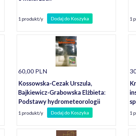
Dodaj do Koszyka
1 produkt/y
1 
60,00 PLN
30
Kossowska-Cezak Urszula,
Kr
Bajkiewicz-Grabowska Elżbieta:
in
Podstawy hydrometeorologii
sp
Dodaj do Koszyka
1 produkt/y
1 