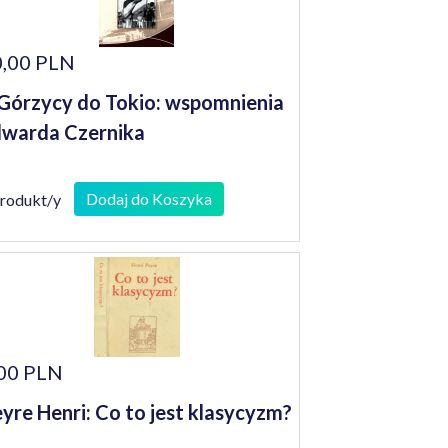
,00 PLN
Górzycy do Tokio: wspomnienia
warda Czernika
Dodaj do Koszyka
produkt/y
00 PLN
yre Henri: Co to jest klasycyzm?