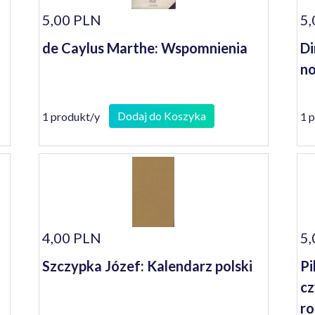
5,00 PLN
5,
de Caylus Marthe: Wspomnienia
Di
n
Dodaj do Koszyka
1 produkt/y
1 
4,00 PLN
5,
Szczypka Józef: Kalendarz polski
Pi
cz
ro