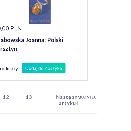
,00 PLN
abowska Joanna: Polski
rsztyn
Dodaj do Koszyka
produkt/y
12
13
Następny
KONIEC
artykuł