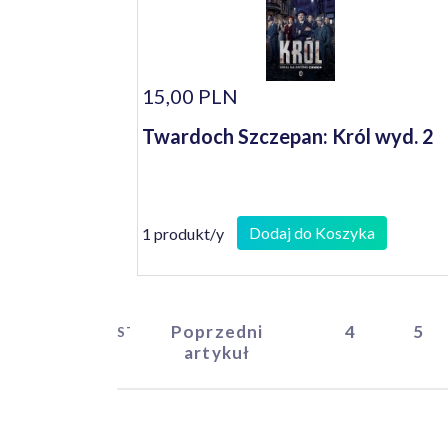
15,00 PLN
Twardoch Szczepan: Król wyd. 2
Dodaj do Koszyka
1 produkt/y
Poprzedni
4
5
START
artykuł