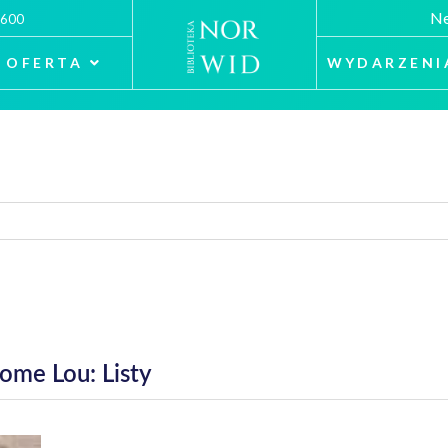
Ne
 600
OFERTA
WYDARZENI
lome Lou: Listy