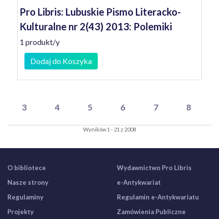
Pro Libris: Lubuskie Pismo Literacko-
Kulturalne nr 2(43) 2013: Polemiki
1 produkt/y
Dodaj do Koszyka
3
4
5
6
7
8
Wyników 1 - 21 z 2008
O bibliotece
Wydawnictwo Pro Libris
Nasze strony
e-Antykwariat
Regulaminy
Regulamin e-Antykwariatu
Projekty
Zamówienia Publiczne