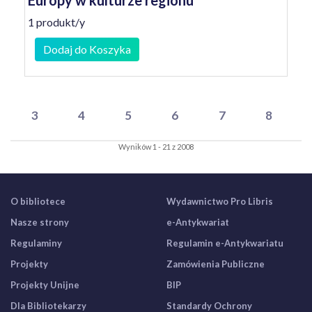
Europy w kulturze regionu
1 produkt/y
Dodaj do Koszyka
3
4
5
6
7
8
Wyników 1 - 21 z 2008
O bibliotece
Wydawnictwo Pro Libris
Nasze strony
e-Antykwariat
Regulaminy
Regulamin e-Antykwariatu
Projekty
Zamówienia Publiczne
Projekty Unijne
BIP
Dla Bibliotekarzy
Standardy Ochrony