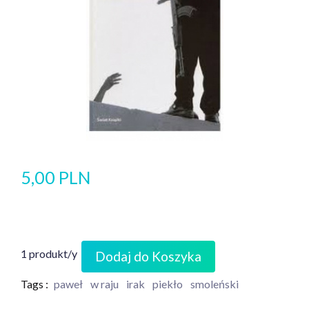
5,00 PLN
1 produkt/y
Dodaj do Koszyka
Tags :
paweł
w raju
irak
piekło
smoleński