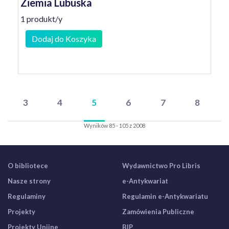
Ziemia Lubuska
1 produkt/y
Dodaj do Koszyka
3
4
5
6
7
8
Wyników 85 - 105 z 2008
O bibliotece
Wydawnictwo Pro Libris
Nasze strony
e-Antykwariat
Regulaminy
Regulamin e-Antykwariatu
Projekty
Zamówienia Publiczne
Projekty Unijne
BIP