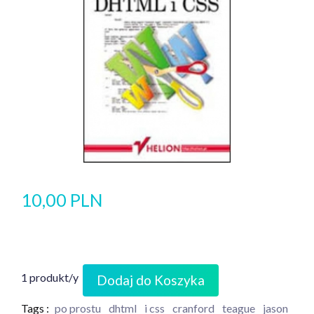
10,00 PLN
1 produkt/y
Dodaj do Koszyka
Tags :
po prostu
dhtml
i css
cranford
teague
jason