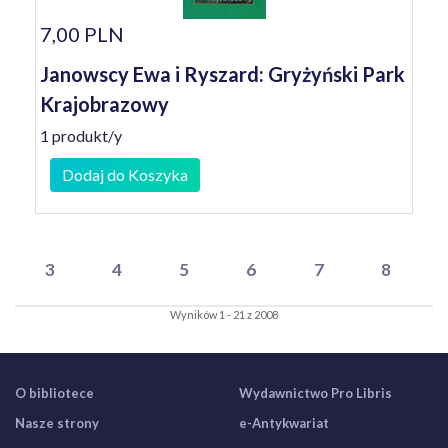
7,00 PLN
Janowscy Ewa i Ryszard: Gryżyński Park
Krajobrazowy
1 produkt/y
Dodaj do Koszyka
3
4
5
6
7
8
Wyników 1 - 21 z 2008
O bibliotece
Wydawnictwo Pro Libris
Nasze strony
e-Antykwariat