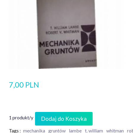
7,00 PLN
1 produkt/y
Dodaj do Koszyka
Tags :
mechanika
gruntów
lambe
t. william
whitman
rob