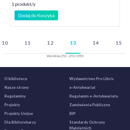
1 produkt/y
Dodaj do Koszyka
10
11
12
13
14
15
Wyników 253 - 273 z 1993
O bibliotece
Wydawnictwo Pro Libris
Nasze strony
e-Antykwariat
Regulaminy
Regulamin e-Antykwariatu
Projekty
Zamówienia Publiczne
Projekty Unijne
BIP
Dla Bibliotekarzy
Standardy Ochrony
Małoletnich