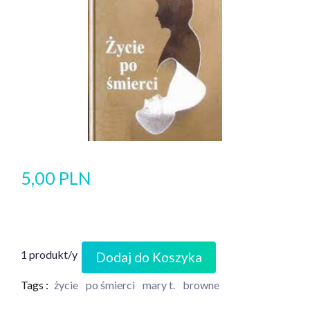
5,00 PLN
1 produkt/y
Dodaj do Koszyka
Tags :
życie
po śmierci
mary t.
browne