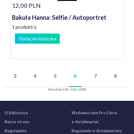
12,00 PLN
Bakuła Hanna: Selfie / Autoportret
1 produkt/y
Dodaj do Koszyka
3
4
5
6
7
8
Wyników 106 - 126 z 2008
O bibliotece
Wydawnictwo Pro Libris
Nasze strony
e-Antykwariat
Regulaminy
Regulamin e-Antykwariatu