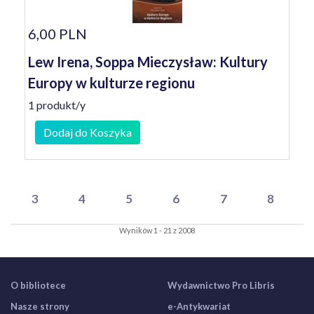
6,00 PLN
Lew Irena, Soppa Mieczysław: Kultury
Europy w kulturze regionu
1 produkt/y
Dodaj do Koszyka
3
4
5
6
7
8
Wyników 1 - 21 z 2008
O bibliotece
Wydawnictwo Pro Libris
Nasze strony
e-Antykwariat