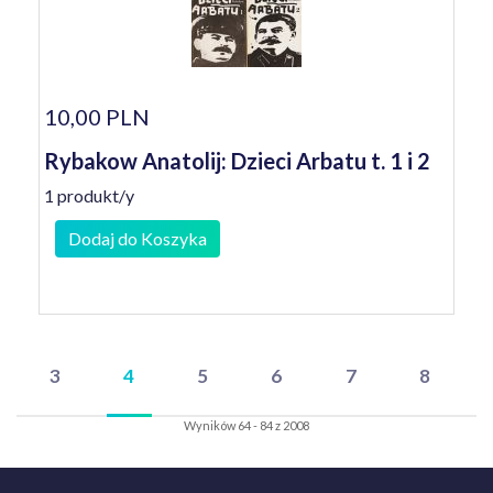
10,00 PLN
Rybakow Anatolij: Dzieci Arbatu t. 1 i 2
1 produkt/y
Dodaj do Koszyka
3
4
5
6
7
8
Wyników 64 - 84 z 2008