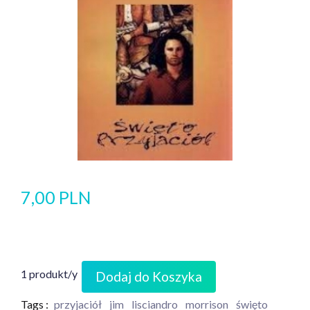
7,00 PLN
1 produkt/y
Dodaj do Koszyka
Tags :
przyjaciół
jim
lisciandro
morrison
święto