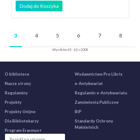
Dodaj do Koszyka
3
4
5
6
7
8
Wyników 43 - 63 z 2008
O bibliotece
Wydawnictwo Pro Libris
Nasze strony
e-Antykwariat
Regulaminy
Regulamin e-Antykwariatu
Projekty
Zamówienia Publiczne
Projekty Unijne
BIP
Dla Bibliotekarzy
Standardy Ochrony
Małoletnich
Program Erasmus+