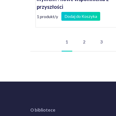
przyszłości
Dodaj do Koszyka
1 produkt/y
1
2
3
O bibliotece