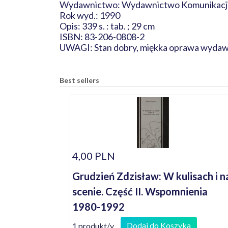
Wydawnictwo: Wydawnictwo Komunikacji 
Rok wyd.: 1990
Opis: 339 s. : tab. ; 29 cm
ISBN: 83-206-0808-2
UWAGI: Stan dobry, miękka oprawa wydawn
Best sellers
4,00 PLN
Grudzień Zdzisław: W kulisach i n
scenie. Część II. Wspomnienia
1980-1992
Dodaj do Koszyka
1 produkt/y