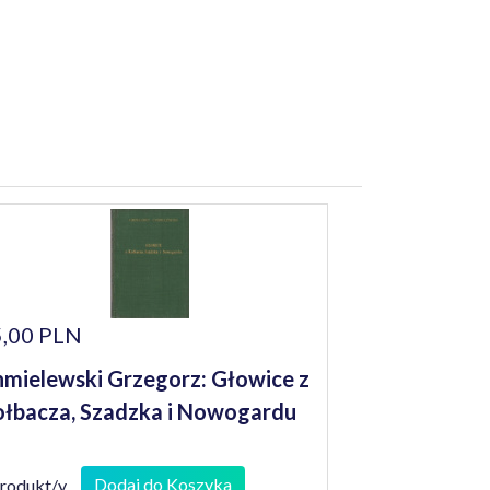
,00 PLN
mielewski Grzegorz: Głowice z
łbacza, Szadzka i Nowogardu
Dodaj do Koszyka
produkt/y