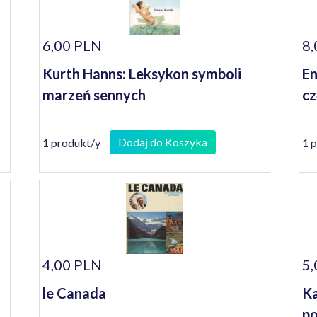
6,00 PLN
8,
Kurth Hanns: Leksykon symboli
En
marzeń sennych
cz
Dodaj do Koszyka
1 produkt/y
1 
4,00 PLN
5,
le Canada
Ka
po