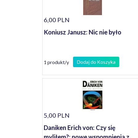
6,00 PLN
Koniusz Janusz: Nic nie było
Dodaj do Koszyka
1 produkt/y
5,00 PLN
Daniken Erich von: Czy się
myliłem?: nowe wspomnienia z