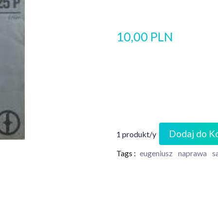
10,00 PLN
Dodaj do K
1 produkt/y
Tags :
eugeniusz
naprawa
s