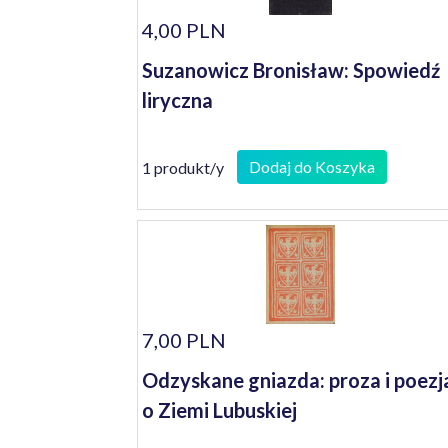
4,00 PLN
Suzanowicz Bronisław: Spowiedź
liryczna
Dodaj do Koszyka
1 produkt/y
7,00 PLN
Odzyskane gniazda: proza i poezj
o Ziemi Lubuskiej