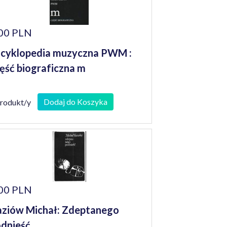
00 PLN
cyklopedia muzyczna PWM :
ęść biograficzna m
Dodaj do Koszyka
produkt/y
00 PLN
ziów Michał: Zdeptanego
dnieść