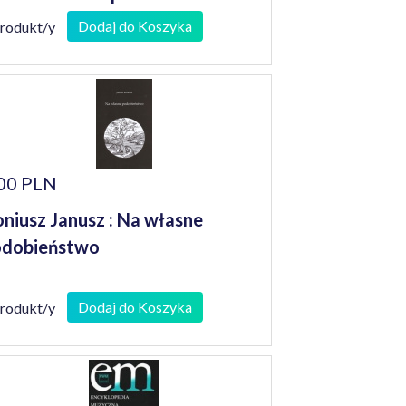
niorów
Dodaj do Koszyka
produkt/y
00 PLN
niusz Janusz : Na własne
odobieństwo
Dodaj do Koszyka
produkt/y