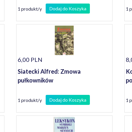
se
Dodaj do Koszyka
1 produkt/y
1 
6,00 PLN
8,
Siatecki Alfred: Zmowa
Ko
pułkowników
p
Dodaj do Koszyka
1 produkt/y
1 