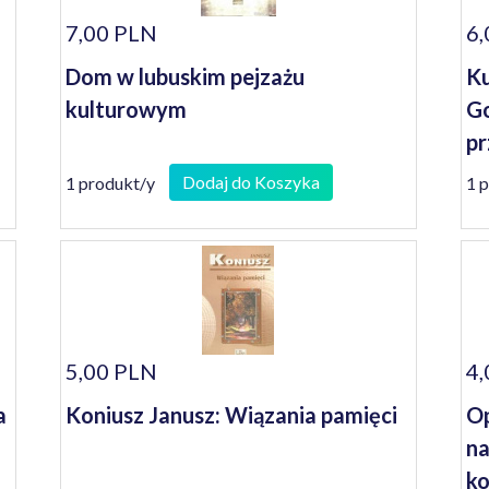
7,00 PLN
6,
Dom w lubuskim pejzażu
Ku
kulturowym
Go
pr
Dodaj do Koszyka
1 produkt/y
1 
5,00 PLN
4,
a
Koniusz Janusz: Wiązania pamięci
Op
na
ko