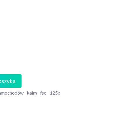
oszyka
amochodów
kaim
fso
125p