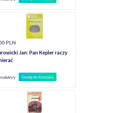
00 PLN
rowicki Jan: Pan Kepler raczy
ierać
Dodaj do Koszyka
produkt/y