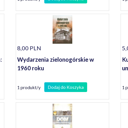
8,00 PLN
5,
:
Wydarzenia zielonogórskie w
Ku
1960 roku
um
Dodaj do Koszyka
1 produkt/y
1 