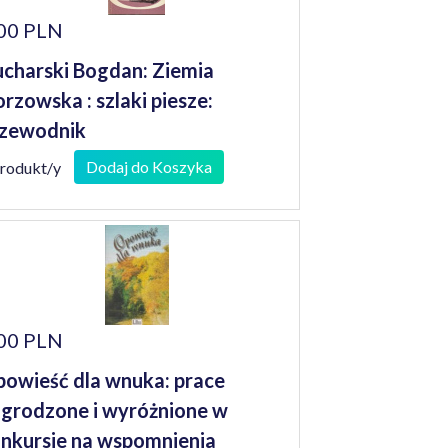
00 PLN
charski Bogdan: Ziemia
rzowska : szlaki piesze:
zewodnik
Dodaj do Koszyka
produkt/y
00 PLN
owieść dla wnuka: prace
grodzone i wyróżnione w
nkursie na wspomnienia