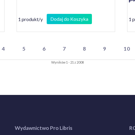
Dodaj do Koszyka
1 produkt/y
1 
4
5
6
7
8
9
10
Wyników 1 - 21 z 2008
Wydawnictwo Pro Libris
R