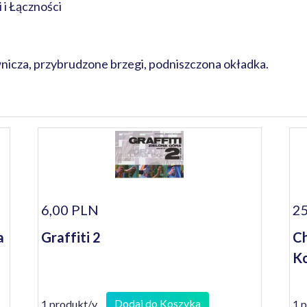
i Łączności
icza, przybrudzone brzegi, podniszczona okładka.
6,00 PLN
25
a
Graffiti 2
Ch
Ko
Dodaj do Koszyka
1 produkt/y
1 