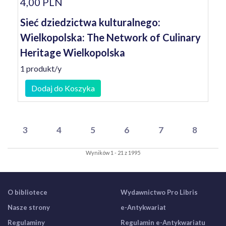
4,00 PLN
Sieć dziedzictwa kulturalnego:
Wielkopolska: The Network of Culinary
Heritage Wielkopolska
1 produkt/y
Dodaj do Koszyka
3
4
5
6
7
8
Wyników 1 - 21 z 1995
O bibliotece
Wydawnictwo Pro Libris
Nasze strony
e-Antykwariat
Regulaminy
Regulamin e-Antykwariatu