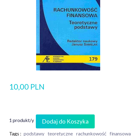
10,00 PLN
1 produkt/y
Dodaj do Koszyka
Tags :
podstawy
teoretyczne
rachunkowość
finansowa