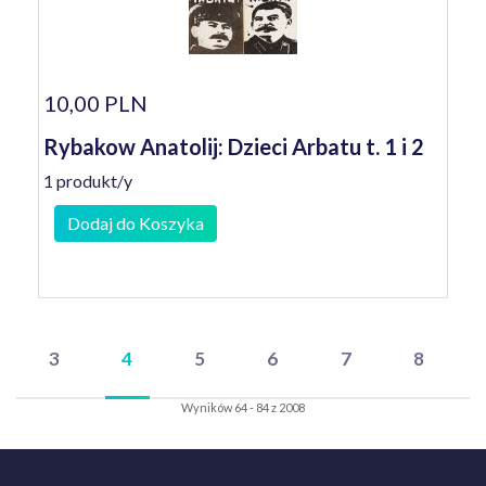
10,00 PLN
Rybakow Anatolij: Dzieci Arbatu t. 1 i 2
1 produkt/y
Dodaj do Koszyka
3
4
5
6
7
8
Wyników 64 - 84 z 2008