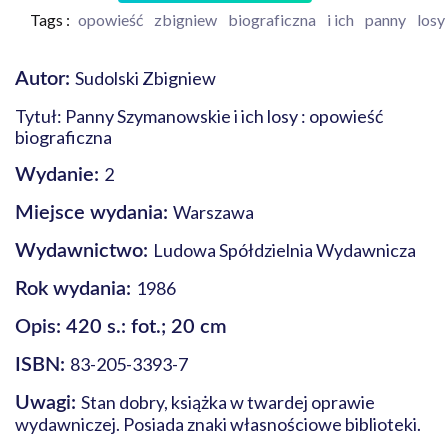
Tags :
opowieść
zbigniew
biograficzna
i ich
panny
losy
Sudolski Zbigniew
Autor:
Tytuł: Panny Szymanowskie i ich losy : opowieść
biograficzna
2
Wydanie:
Warszawa
Miejsce wydania:
Ludowa Spółdzielnia Wydawnicza
Wydawnictwo:
1986
Rok wydania:
Opis: 420 s.: fot.; 20 cm
83-205-3393-7
ISBN:
Stan dobry, książka w twardej oprawie
Uwagi:
wydawniczej. Posiada znaki własnościowe biblioteki.