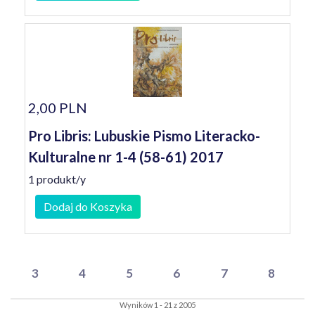
2,00 PLN
Pro Libris: Lubuskie Pismo Literacko-
Kulturalne nr 1-4 (58-61) 2017
1 produkt/y
Dodaj do Koszyka
3
4
5
6
7
8
Wyników 1 - 21 z 2005