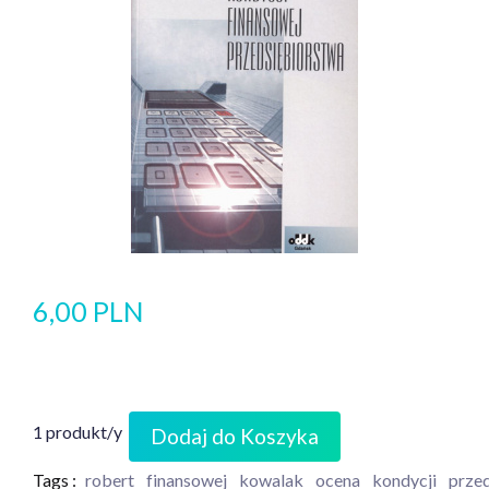
6,00 PLN
1 produkt/y
Dodaj do Koszyka
Tags :
robert
finansowej
kowalak
ocena
kondycji
prze