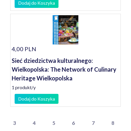
Dodaj do Koszyka
4,00 PLN
Sieć dziedzictwa kulturalnego:
Wielkopolska: The Network of Culinary
Heritage Wielkopolska
1 produkt/y
Dodaj do Koszyka
3
4
5
6
7
8