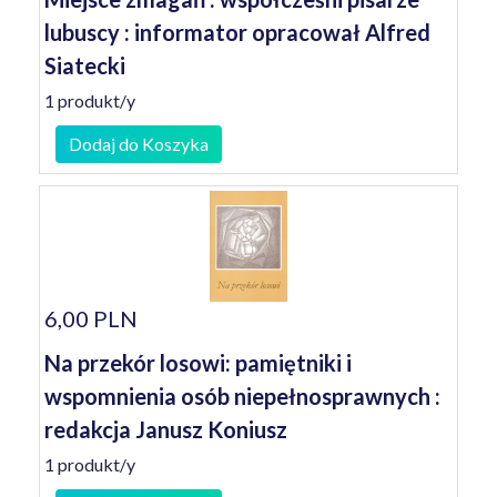
lubuscy : informator opracował Alfred
Siatecki
1 produkt/y
Dodaj do Koszyka
6,00 PLN
Na przekór losowi: pamiętniki i
wspomnienia osób niepełnosprawnych :
redakcja Janusz Koniusz
1 produkt/y