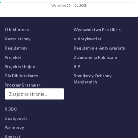
Wyników 22 - 42 z 2008
O bibliotece
Wydawnictwo Pro Libris
Nasze strony
e-Antykwariat
Regulaminy
Regulamin e-Antykwariatu
Projekty
Zamówienia Publiczne
Projekty Unijne
BIP
Dla Bibliotekarzy
Standardy Ochrony
Małoletnich
Program Erasmus+
RODO
Dostępność
Partnerzy
Kontakt