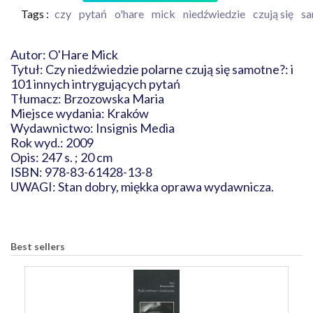
Tags :
czy
pytań
o'hare
mick
niedźwiedzie
czują się
sa
Autor: O'Hare Mick
Tytuł: Czy niedźwiedzie polarne czują się samotne?: i
101 innych intrygujących pytań
Tłumacz: Brzozowska Maria
Miejsce wydania: Kraków
Wydawnictwo: Insignis Media
Rok wyd.: 2009
Opis: 247 s. ; 20 cm
ISBN: 978-83-61428-13-8
UWAGI: Stan dobry, miękka oprawa wydawnicza.
Best sellers