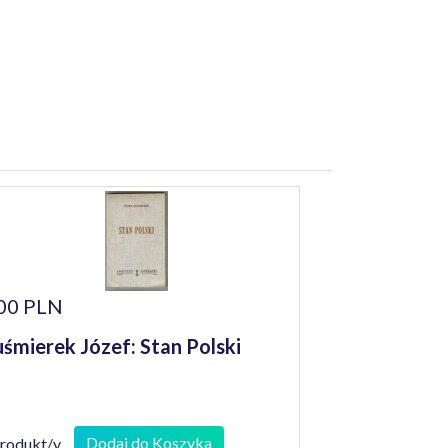
00 PLN
śmierek Józef: Stan Polski
Dodaj do Koszyka
produkt/y