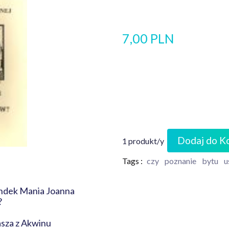
7,00 PLN
Dodaj do K
1 produkt/y
Tags :
czy
poznanie
bytu
u
ondek Mania Joanna
ów?
sza z Akwinu