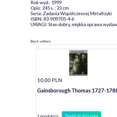
Rok wyd.: 1999
Opis: 245 s. ; 21 cm
Seria: Zadania Współczesnej Metafizyki
ISBN: 83-909705-4-6
UWAGI: Stan dobry, miękka oprawa wydaw
Best sellers
10,00 PLN
Gainsborough Thomas 1727-178
Dodaj do Koszyka
1 produkt/y