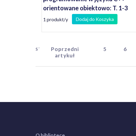
orientowane obiektowo: T. 1-3
Dodaj do Koszyka
1 produkt/y
Poprzedni
5
6
START
artykuł
O bibliotece