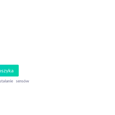
oszyka
stalanie
sensów