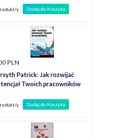
Dodaj do Koszyka
produkt/y
00 PLN
rsyth Patrick: Jak rozwijać
tencjał Twoich pracowników
Dodaj do Koszyka
produkt/y