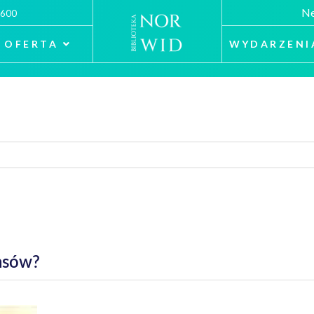
Ne
 600
OFERTA
WYDARZENI
ensów?