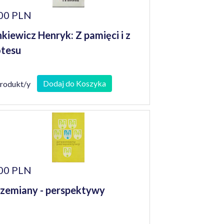
00 PLN
kiewicz Henryk: Z pamięci i z
tesu
Dodaj do Koszyka
produkt/y
00 PLN
zemiany - perspektywy