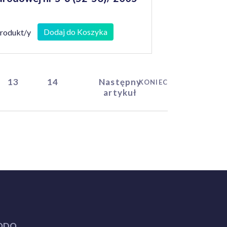
Dodaj do Koszyka
produkt/y
13
14
Następny
KONIEC
artykuł
ODO