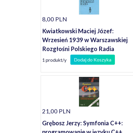
8,00 PLN
Kwiatkowski Maciej Józef:
Wrzesień 1939 w Warszawskiej
Rozgłośni Polskiego Radia
Dodaj do Koszyka
1 produkt/y
21,00 PLN
Grębosz Jerzy: Symfonia C++:
programowanie w języku C++