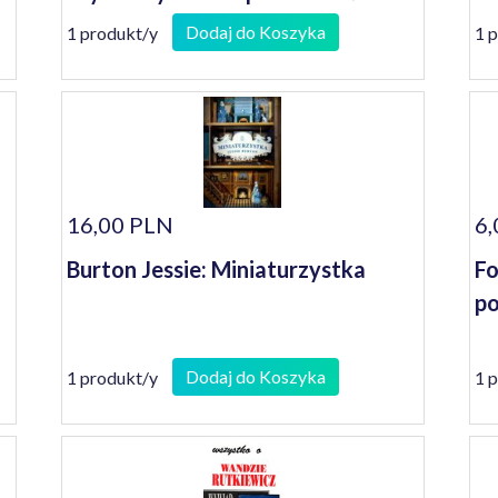
wiedzieć o...
Dodaj do Koszyka
1 produkt/y
1 
16,00 PLN
6,
Burton Jessie: Miniaturzystka
Fo
po
Dodaj do Koszyka
1 produkt/y
1 