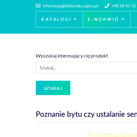
informacja@biblioteka.zgora.pl
+48 68 45 32
KATALOGI
E-NORWID
Wyszukaj interesujący cię produkt
SZUKAJ
Poznanie bytu czy ustalanie s