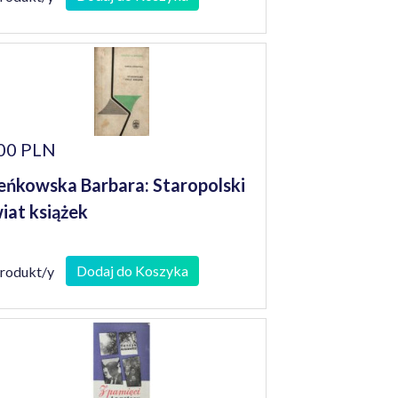
00 PLN
eńkowska Barbara: Staropolski
iat książek
Dodaj do Koszyka
produkt/y