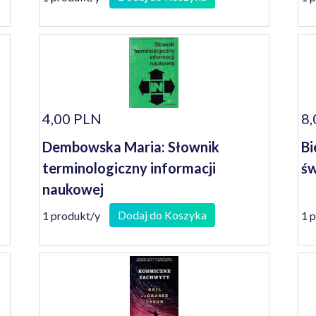
4,00 PLN
8,
Dembowska Maria: Słownik
Bi
terminologiczny informacji
św
naukowej
Dodaj do Koszyka
1 produkt/y
1 