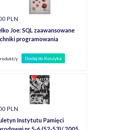
00 PLN
lko Joe: SQL zaawansowane
chniki programowania
Dodaj do Koszyka
produkt/y
00 PLN
uletyn Instytutu Pamięci
rodowej nr 5-6 (52-53)/ 2005