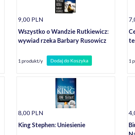
9,00 PLN
7,
Wszystko o Wandzie Rutkiewicz:
Ce
wywiad rzeka Barbary Rusowicz
te
Dodaj do Koszyka
1 produkt/y
1 
8,00 PLN
4,
King Stephen: Uniesienie
Bi
Na