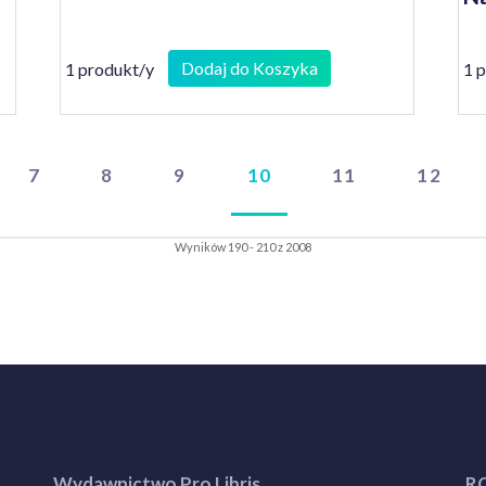
Dodaj do Koszyka
1 produkt/y
1 
7
8
9
10
11
12
Wyników 190 - 210 z 2008
Wydawnictwo Pro Libris
R