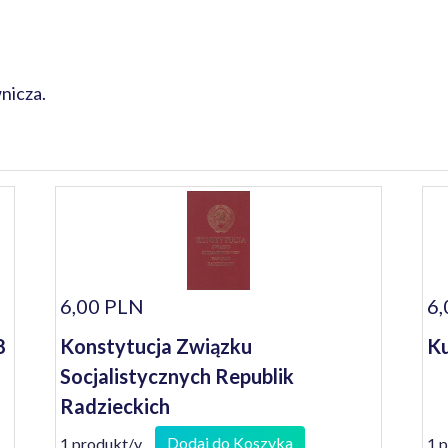
nicza.
6,00 PLN
6,
8
Konstytucja Związku
Ku
Socjalistycznych Republik
Radzieckich
Dodaj do Koszyka
1 produkt/y
1 