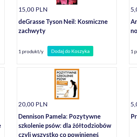
15,00 PLN
5,
deGrasse Tyson Neil: Kosmiczne
An
zachwyty
no
Dodaj do Koszyka
1 produkt/y
1 
20,00 PLN
5,
Dennison Pamela: Pozytywne
Pr
e
szkolenie psów: dla żółtodziobów
czyli wszystko co powinieneś