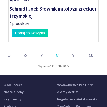
Schmidt Joel: Słownik mitologii greckiej
i rzymskiej
1 produkt/y
Dodaj do Koszyka
5
6
7
8
9
10
Wyników 148 - 168 z 2005
O bibliotece
Wydawnictwo Pro Libris
Nasze strony
e-Antykwariat
Regulaminy
Regulamin e-Antykwariatu
Projekty
Zamówienia Publiczne