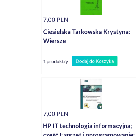
7,00 PLN
Ciesielska Tarkowska Krystyna:
Wiersze
Dodaj do Koszyka
1 produkt/y
7,00 PLN
HP IT technologia informacyjna;
część I: sprzęt i oprogramowanie: