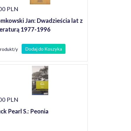
00 PLN
mkowski Jan: Dwadzieścia lat z
teraturą 1977-1996
Dodaj do Koszyka
produkt/y
00 PLN
ck Pearl S.: Peonia