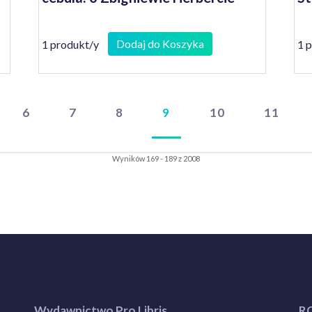
Dodaj do Koszyka
1 produkt/y
1 
6
7
8
9
10
11
Wyników 169 - 189 z 2008
Wydawnictwo Pro Libris
R