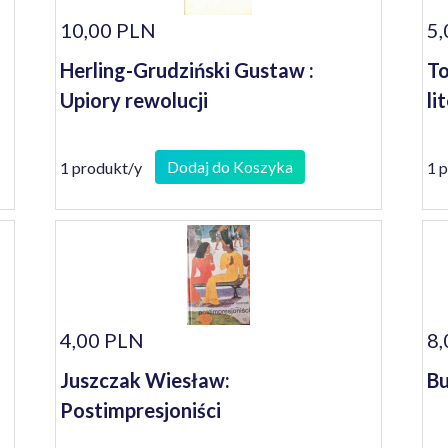
10,00 PLN
5,
Herling-Grudziński Gustaw :
To
Upiory rewolucji
li
Dodaj do Koszyka
1 produkt/y
1 
4,00 PLN
8,
Juszczak Wiesław:
Bu
Postimpresjoniści