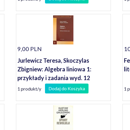
ludzi
9,00 PLN
10
Jurlewicz Teresa, Skoczylas
Fe
Zbigniew: Algebra liniowa 1:
li
przykłady i zadania wyd. 12
Dodaj do Koszyka
1 produkt/y
1 