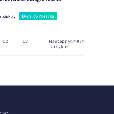
Dodaj do Koszyka
produkt/y
12
13
Następny
KONIEC
artykuł
ODO