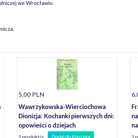
lniczej we Wrocławiu
nicza.
5,00 PLN
6,
a
Wawrzykowska-Wierciochowa
Fr
Dionizja: Kochanki pierwszych dni:
na
opowieści o dziejach
na
nieszczęśliwych miłości sławnych
ni
Dodaj do Koszyka
1 produkt/y
1 