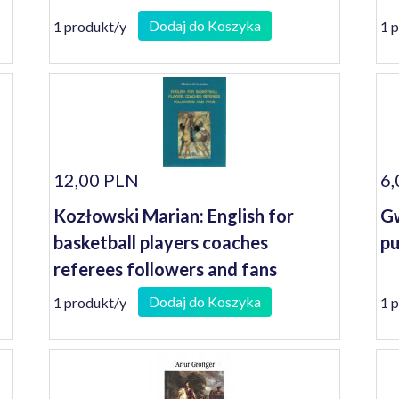
Dodaj do Koszyka
1 produkt/y
1 
12,00 PLN
6,
Kozłowski Marian: English for
Gw
basketball players coaches
pu
referees followers and fans
Dodaj do Koszyka
1 produkt/y
1 