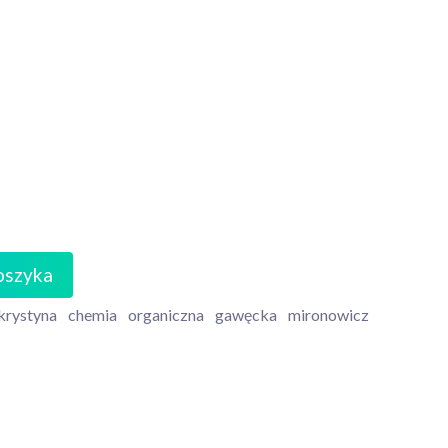
oszyka
krystyna
chemia
organiczna
gawęcka
mironowicz