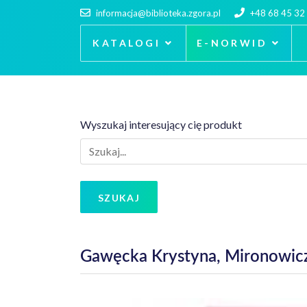
informacja@biblioteka.zgora.pl
+48 68 45 32
KATALOGI
E-NORWID
Wyszukaj interesujący cię produkt
SZUKAJ
Gawęcka Krystyna, Mironowicz