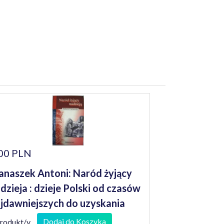
00 PLN
anaszek Antoni: Naród żyjący
dzieja : dzieje Polski od czasów
jdawniejszych do uzyskania
epodległości
Dodaj do Koszyka
produkt/y