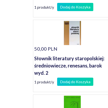
Dodaj do Koszyka
1 produkt/y
50,00 PLN
Słownik literatury staropolskiej:
średniowiecze, renesans, barok
wyd. 2
Dodaj do Koszyka
1 produkt/y