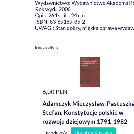
Wydawnictwo: Wydawnictwo Akademii Ro
Rok wyd.: 2006
Opis: 264 s.: il. ; 24 cm
ISBN: 83-89189-85-2
UWAGI: Stan dobry, miękka oprawa wydaw
Best sellers
6,00 PLN
Adamczyk Mieczysław, Pastuszk
Stefan: Konstytucje polskie w
rozwoju dziejowym 1791-1982
Dodaj do Koszyka
1 produkt/y