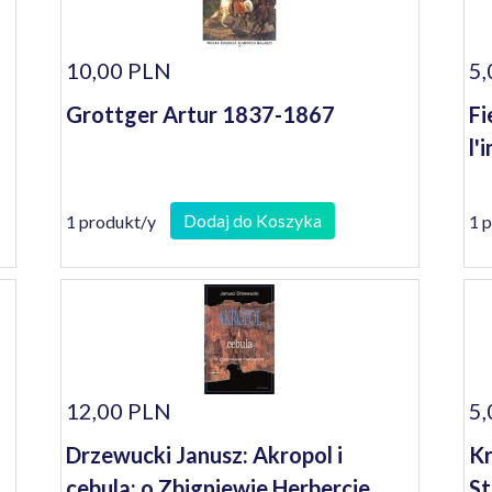
10,00 PLN
5,
Grottger Artur 1837-1867
Fi
l'
Dodaj do Koszyka
1 produkt/y
1 
12,00 PLN
5,
Drzewucki Janusz: Akropol i
Kr
cebula: o Zbigniewie Herbercie
St