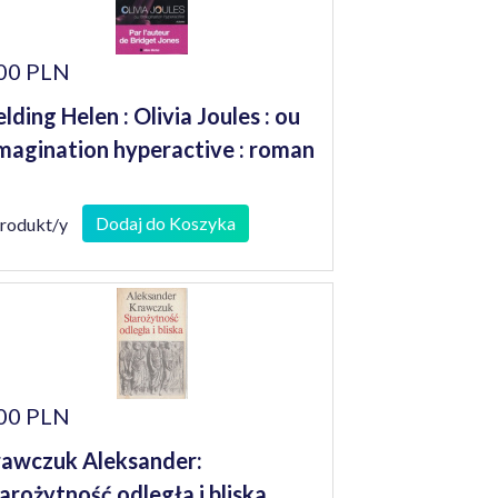
00 PLN
elding Helen : Olivia Joules : ou
imagination hyperactive : roman
Dodaj do Koszyka
produkt/y
00 PLN
awczuk Aleksander:
arożytność odległa i bliska