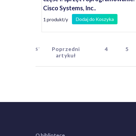
Cisco Systems, Inc..
Dodaj do Koszyka
1 produkt/y
Poprzedni
4
5
START
artykuł
O bibliotece