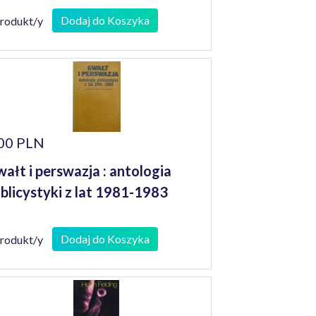
Dodaj do Koszyka
produkt/y
00 PLN
ałt i perswazja : antologia
blicystyki z lat 1981-1983
Dodaj do Koszyka
produkt/y