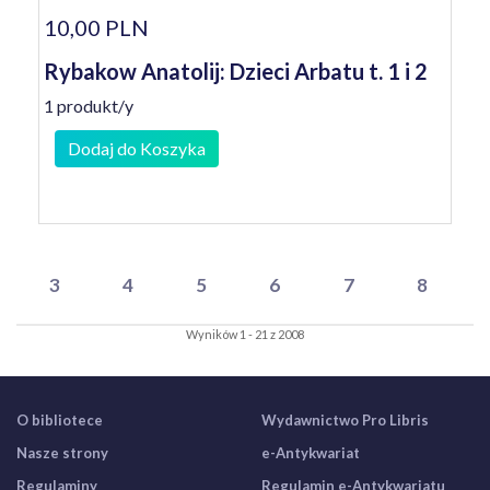
10,00 PLN
Rybakow Anatolij: Dzieci Arbatu t. 1 i 2
1 produkt/y
Dodaj do Koszyka
3
4
5
6
7
8
Wyników 1 - 21 z 2008
O bibliotece
Wydawnictwo Pro Libris
Nasze strony
e-Antykwariat
Regulaminy
Regulamin e-Antykwariatu