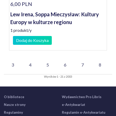
6,00 PLN
Lew Irena, Soppa Mieczysław: Kultury
Europy w kulturze regionu
1 produkt/y
Dodaj do Koszyka
3
4
5
6
7
8
Wyników 1 - 21 z 2003
O bibliotece
Wydawnictwo Pro Libris
Nasze strony
e-Antykwariat
Regulaminy
Regulamin e-Antykwariatu