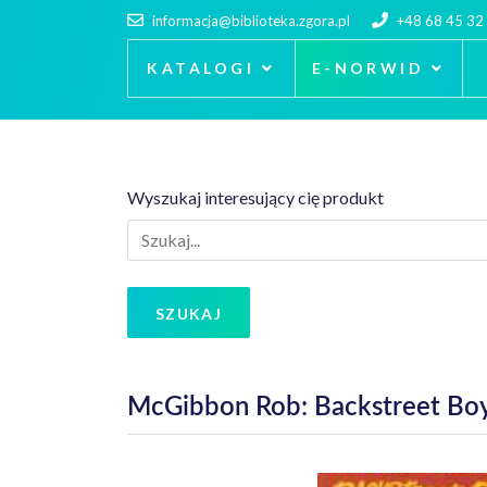
informacja@biblioteka.zgora.pl
+48 68 45 32
KATALOGI
E-NORWID
Wyszukaj interesujący cię produkt
SZUKAJ
McGibbon Rob: Backstreet Boys: