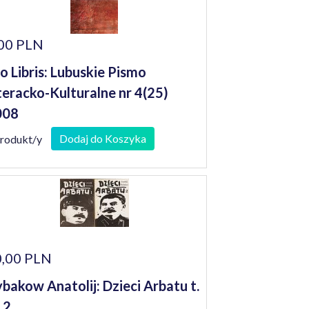
00 PLN
o Libris: Lubuskie Pismo
teracko-Kulturalne nr 4(25)
008
Dodaj do Koszyka
produkt/y
,00 PLN
bakow Anatolij: Dzieci Arbatu t.
i 2