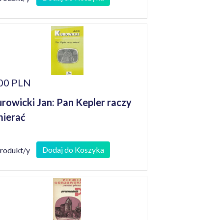
00 PLN
rowicki Jan: Pan Kepler raczy
ierać
Dodaj do Koszyka
produkt/y