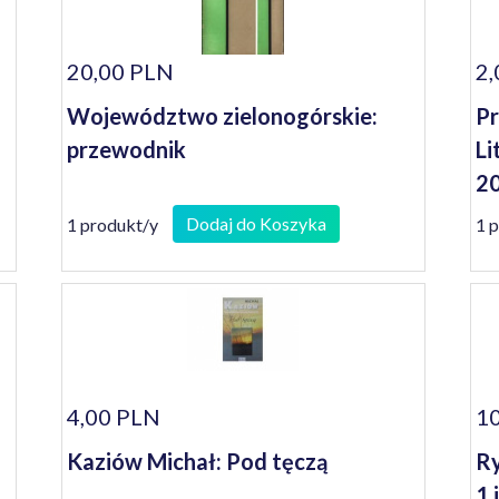
20,00 PLN
2,
Województwo zielonogórskie:
Pr
przewodnik
Li
2
Dodaj do Koszyka
1 produkt/y
1 
4,00 PLN
10
Kaziów Michał: Pod tęczą
Ry
1 