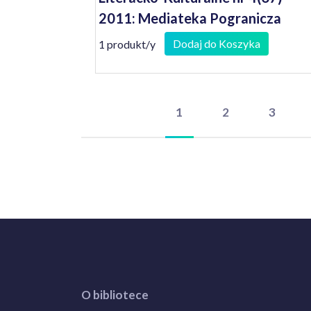
2011: Mediateka Pogranicza
Dodaj do Koszyka
1 produkt/y
1
2
3
O bibliotece