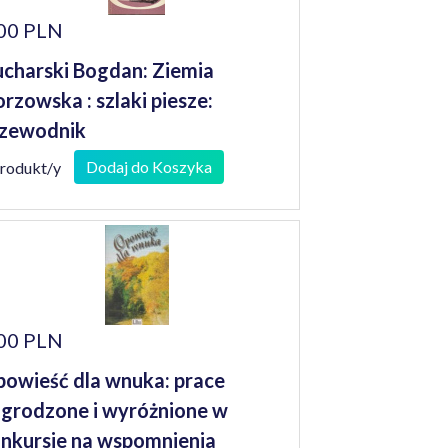
00 PLN
charski Bogdan: Ziemia
rzowska : szlaki piesze:
zewodnik
Dodaj do Koszyka
produkt/y
00 PLN
owieść dla wnuka: prace
grodzone i wyróżnione w
nkursie na wspomnienia