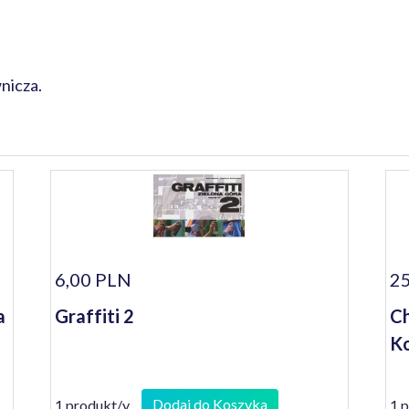
nicza.
6,00 PLN
25
a
Graffiti 2
Ch
Ko
Dodaj do Koszyka
1 produkt/y
1 