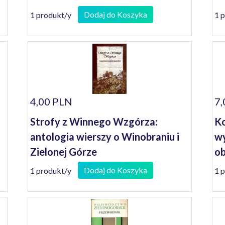
se
Dodaj do Koszyka
1 produkt/y
1 
4,00 PLN
7,
Strofy z Winnego Wzgórza:
Ko
antologia wierszy o Winobraniu i
wy
Zielonej Górze
ob
Dodaj do Koszyka
1 produkt/y
1 