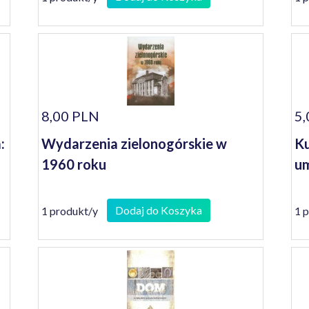
8,00 PLN
5,
:
Wydarzenia zielonogórskie w
Ku
1960 roku
um
Dodaj do Koszyka
1 produkt/y
1 