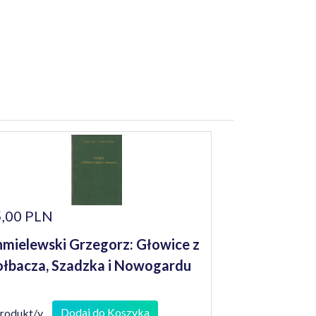
,00 PLN
mielewski Grzegorz: Głowice z
łbacza, Szadzka i Nowogardu
Dodaj do Koszyka
produkt/y