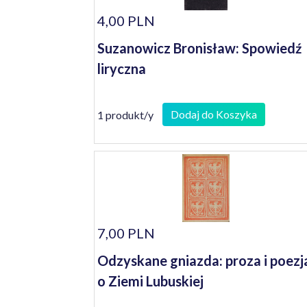
4,00 PLN
Suzanowicz Bronisław: Spowiedź
liryczna
Dodaj do Koszyka
1 produkt/y
7,00 PLN
Odzyskane gniazda: proza i poezj
o Ziemi Lubuskiej