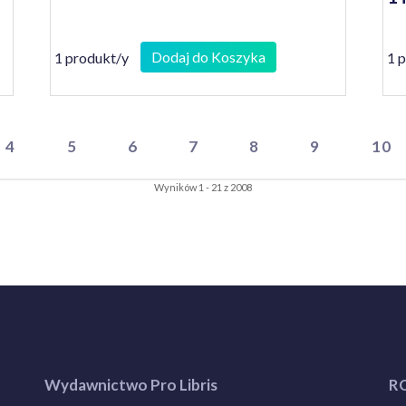
Dodaj do Koszyka
1 produkt/y
1 
4
5
6
7
8
9
10
Wyników 1 - 21 z 2008
Wydawnictwo Pro Libris
R