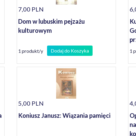
7,00 PLN
6,
Dom w lubuskim pejzażu
Ku
kulturowym
Go
pr
Dodaj do Koszyka
1 produkt/y
1 
5,00 PLN
4,
a
Koniusz Janusz: Wiązania pamięci
Op
na
ko