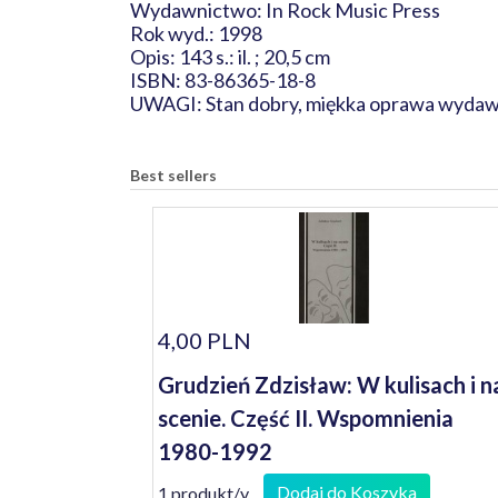
Wydawnictwo: In Rock Music Press
Rok wyd.: 1998
Opis: 143 s.: il. ; 20,5 cm
ISBN: 83-86365-18-8
UWAGI: Stan dobry, miękka oprawa wydaw
Best sellers
4,00 PLN
Grudzień Zdzisław: W kulisach i n
scenie. Część II. Wspomnienia
1980-1992
Dodaj do Koszyka
1 produkt/y