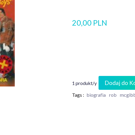
20,00 PLN
Dodaj do K
1 produkt/y
Tags :
biografia
rob
mcgib