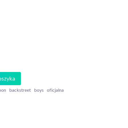
oszyka
bon
backstreet
boys
oficjalna