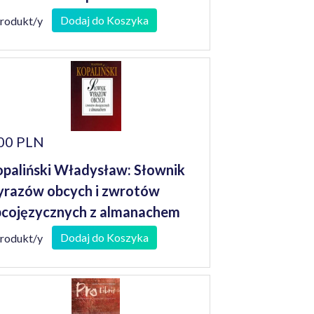
niorów
Dodaj do Koszyka
produkt/y
00 PLN
paliński Władysław: Słownik
razów obcych i zwrotów
cojęzycznych z almanachem
Dodaj do Koszyka
produkt/y