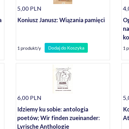
5,00 PLN
4,
a
Koniusz Janusz: Wiązania pamięci
Op
na
ko
se
Dodaj do Koszyka
1 produkt/y
1 
6,00 PLN
5,
Idziemy ku sobie: antologia
Ko
poetów; Wir finden zueinander:
A
Lyrische Anthologie