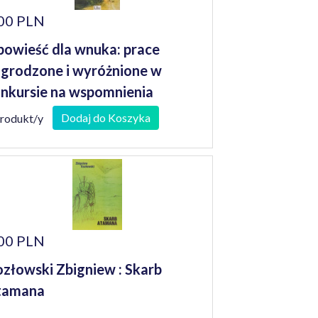
00 PLN
owieść dla wnuka: prace
grodzone i wyróżnione w
nkursie na wspomnienia
niorów
Dodaj do Koszyka
produkt/y
00 PLN
złowski Zbigniew : Skarb
tamana