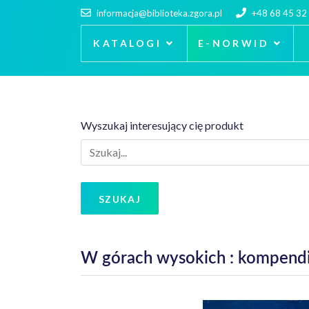
informacja@biblioteka.zgora.pl
+48 68 45 32
KATALOGI
E-NORWID
Wyszukaj interesujący cię produkt
SZUKAJ
W górach wysokich : kompend