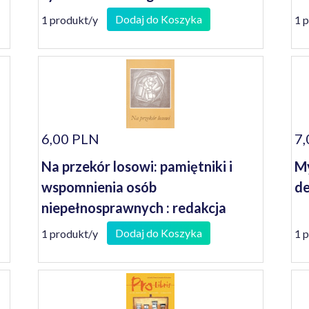
Dodaj do Koszyka
1 produkt/y
1 
6,00 PLN
7,
Na przekór losowi: pamiętniki i
My
wspomnienia osób
de
niepełnosprawnych : redakcja
Janusz Koniusz
Dodaj do Koszyka
1 produkt/y
1 