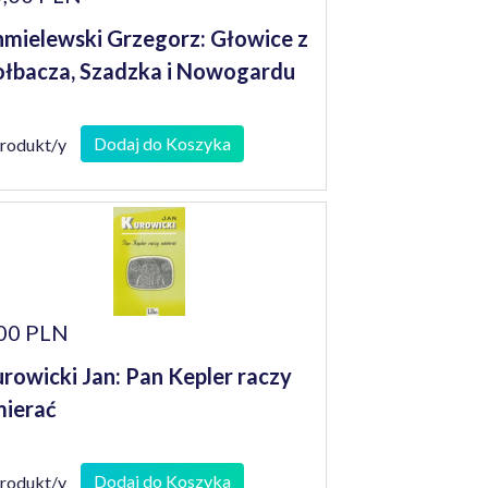
mielewski Grzegorz: Głowice z
łbacza, Szadzka i Nowogardu
Dodaj do Koszyka
produkt/y
00 PLN
rowicki Jan: Pan Kepler raczy
ierać
Dodaj do Koszyka
produkt/y