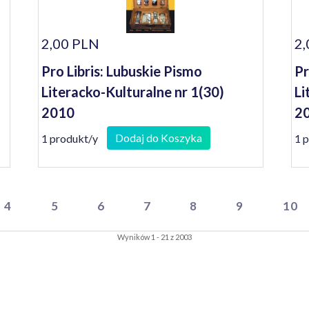
2,00 PLN
2,
Pro Libris: Lubuskie Pismo
Pr
Literacko-Kulturalne nr 1(30)
Li
2010
20
Dodaj do Koszyka
1 produkt/y
1 
4
5
6
7
8
9
10
Wyników 1 - 21 z 2003