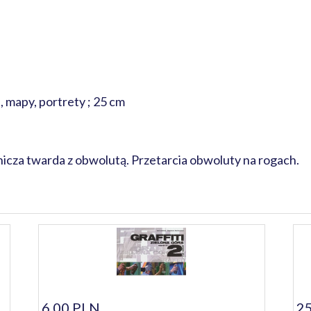
i, mapy, portrety ; 25 cm
cza twarda z obwolutą. Przetarcia obwoluty na rogach.
6,00 PLN
25