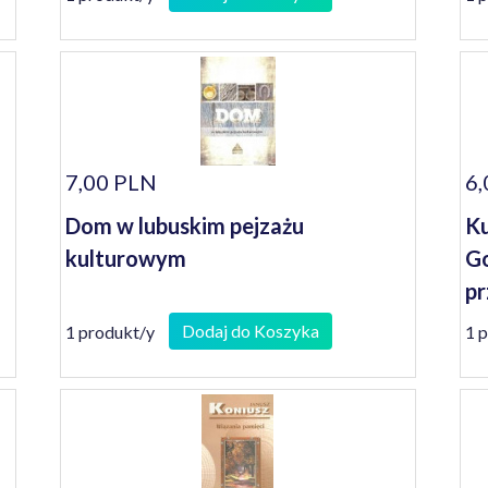
7,00 PLN
6,
Dom w lubuskim pejzażu
Ku
kulturowym
Go
pr
Dodaj do Koszyka
1 produkt/y
1 