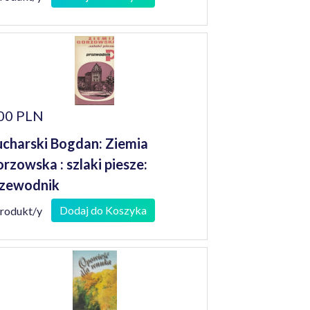
00 PLN
charski Bogdan: Ziemia
rzowska : szlaki piesze:
zewodnik
Dodaj do Koszyka
produkt/y