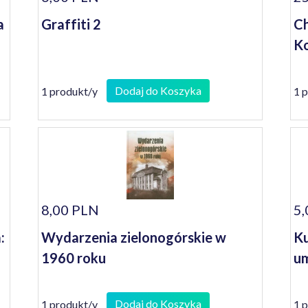
a
Graffiti 2
Ch
Ko
Dodaj do Koszyka
1 produkt/y
1 
8,00 PLN
5,
:
Wydarzenia zielonogórskie w
Ku
1960 roku
um
Dodaj do Koszyka
1 produkt/y
1 