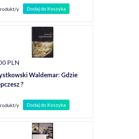
Dodaj do Koszyka
produkt/y
00 PLN
stkowski Waldemar: Gdzie
pczesz ?
Dodaj do Koszyka
produkt/y