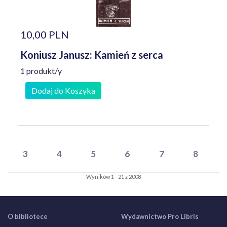
10,00 PLN
Koniusz Janusz: Kamień z serca
1 produkt/y
Dodaj do Koszyka
3
4
5
6
7
8
Wyników 1 - 21 z 2008
O bibliotece
Wydawnictwo Pro Libris