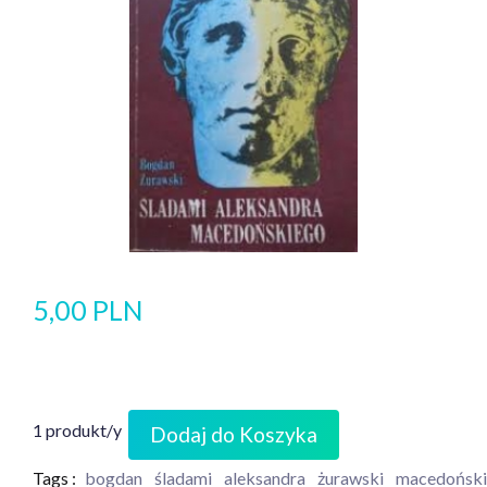
5,00 PLN
1 produkt/y
Dodaj do Koszyka
Tags :
bogdan
śladami
aleksandra
żurawski
macedońsk