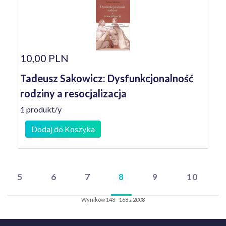
10,00 PLN
Tadeusz Sakowicz: Dysfunkcjonalność
rodziny a resocjalizacja
1 produkt/y
Dodaj do Koszyka
5
6
7
8
9
10
Wyników 148 - 168 z 2008