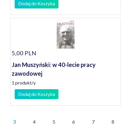
Dodaj do Koszyka
5,00 PLN
Jan Muszyński: w 40-lecie pracy
zawodowej
1 produkt/y
Dodaj do Koszyka
3
4
5
6
7
8