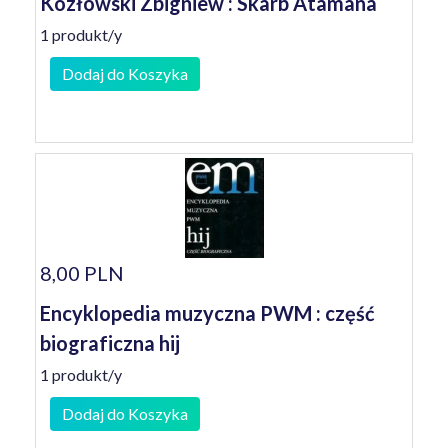
Kozłowski Zbigniew : Skarb Atamana
1 produkt/y
Dodaj do Koszyka
8,00 PLN
Encyklopedia muzyczna PWM : część
biograficzna hij
1 produkt/y
Dodaj do Koszyka