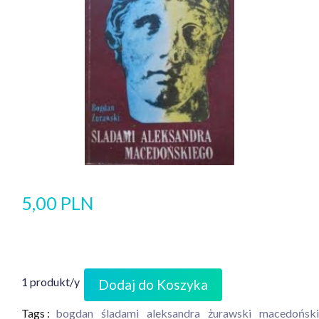
5,00 PLN
1 produkt/y
Dodaj do Koszyka
Tags :
bogdan
śladami
aleksandra
żurawski
macedońsk