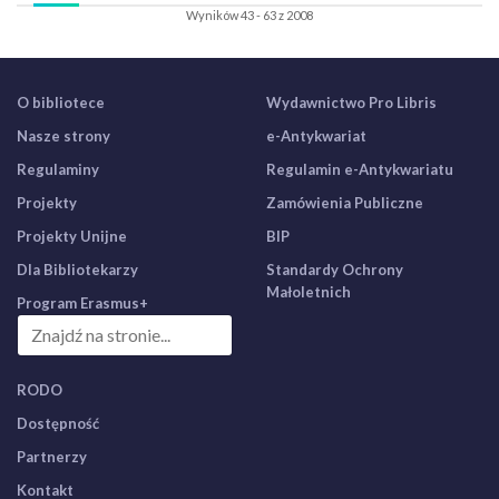
Wyników 43 - 63 z 2008
O bibliotece
Wydawnictwo Pro Libris
Nasze strony
e-Antykwariat
Regulaminy
Regulamin e-Antykwariatu
Projekty
Zamówienia Publiczne
Projekty Unijne
BIP
Dla Bibliotekarzy
Standardy Ochrony
Małoletnich
Program Erasmus+
RODO
Dostępność
Partnerzy
Kontakt