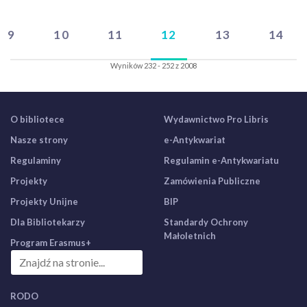
9
10
11
12
13
14
Wyników 232 - 252 z 2008
O bibliotece
Wydawnictwo Pro Libris
Nasze strony
e-Antykwariat
Regulaminy
Regulamin e-Antykwariatu
Projekty
Zamówienia Publiczne
Projekty Unijne
BIP
Dla Bibliotekarzy
Standardy Ochrony
Małoletnich
Program Erasmus+
RODO