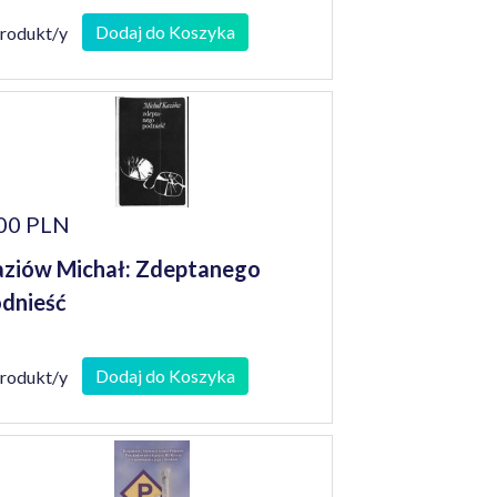
Dodaj do Koszyka
produkt/y
00 PLN
ziów Michał: Zdeptanego
dnieść
Dodaj do Koszyka
produkt/y