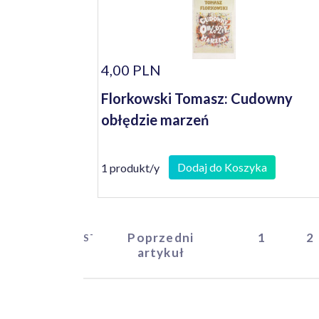
4,00 PLN
Florkowski Tomasz: Cudowny
obłędzie marzeń
Dodaj do Koszyka
1 produkt/y
Poprzedni
1
2
START
artykuł