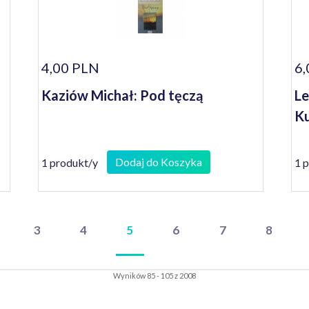
4,00 PLN
6,
Kaziów Michał: Pod tęczą
Le
Ku
Dodaj do Koszyka
1 produkt/y
1 
3
4
5
6
7
8
Wyników 85 - 105 z 2008