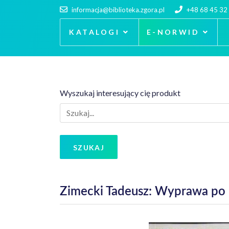
informacja@biblioteka.zgora.pl
+48 68 45 32
KATALOGI
E-NORWID
Wyszukaj interesujący cię produkt
SZUKAJ
Zimecki Tadeusz: Wyprawa po 