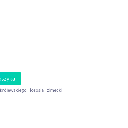
oszyka
 królewskiego
łososia
zimecki