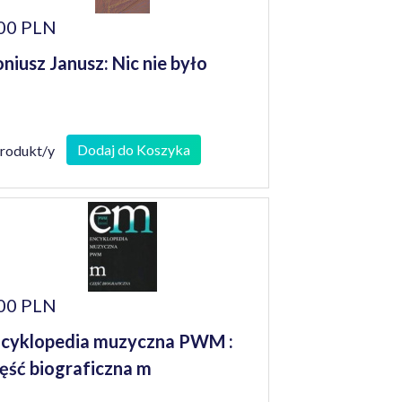
00 PLN
niusz Janusz: Nic nie było
Dodaj do Koszyka
produkt/y
00 PLN
cyklopedia muzyczna PWM :
ęść biograficzna m