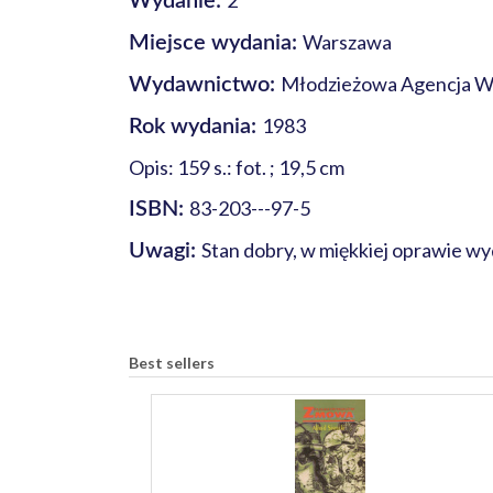
2
Wydanie:
Warszawa
Miejsce wydania:
Młodzieżowa Agencja 
Wydawnictwo:
1983
Rok wydania:
Opis: 159 s.: fot. ; 19,5 cm
83-203---97-5
ISBN:
Stan dobry, w miękkiej oprawie wy
Uwagi:
Best sellers