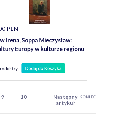
00 PLN
w Irena, Soppa Mieczysław:
ltury Europy w kulturze regionu
Dodaj do Koszyka
produkt/y
9
10
Następny
KONIEC
artykuł