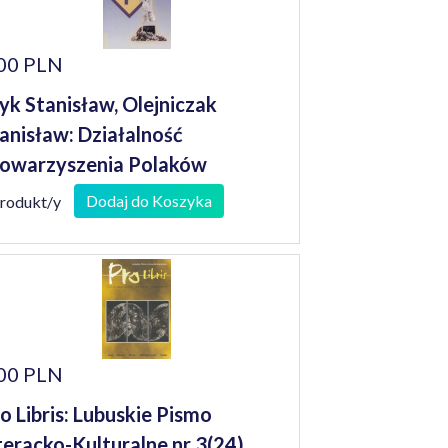
00 PLN
yk Stanisław, Olejniczak
anisław: Działalność
owarzyszenia Polaków
szkodowanych przez III Rzeszę i
Dodaj do Koszyka
produkt/y
pomnienia jego członków
00 PLN
o Libris: Lubuskie Pismo
teracko-Kulturalne nr 3(24)