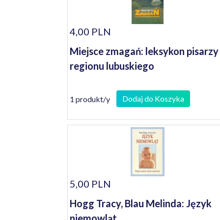
4,00 PLN
Miejsce zmagań: leksykon pisarzy
regionu lubuskiego
Dodaj do Koszyka
1 produkt/y
5,00 PLN
Hogg Tracy, Blau Melinda: Język
niemowląt