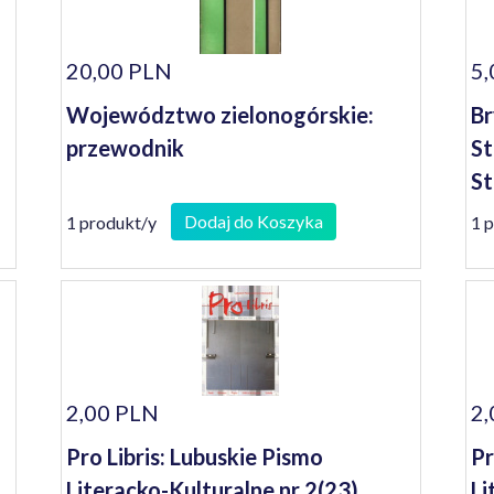
20,00 PLN
5,
Województwo zielonogórskie:
Br
przewodnik
St
St
Po
Dodaj do Koszyka
1 produkt/y
1 
ws
2,00 PLN
2,
Pro Libris: Lubuskie Pismo
Pr
Literacko-Kulturalne nr 2(23)
Li