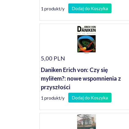
Dodaj do Koszyka
1 produkt/y
5,00 PLN
Daniken Erich von: Czy się
myliłem?: nowe wspomnienia z
przyszłości
Dodaj do Koszyka
1 produkt/y