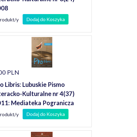
008
Dodaj do Koszyka
produkt/y
00 PLN
o Libris: Lubuskie Pismo
teracko-Kulturalne nr 4(37)
11: Mediateka Pogranicza
Dodaj do Koszyka
produkt/y