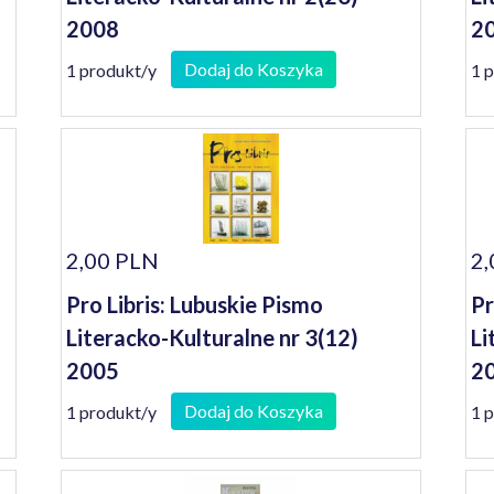
2008
2
Dodaj do Koszyka
1 produkt/y
1 
2,00 PLN
2,
Pro Libris: Lubuskie Pismo
Pr
Literacko-Kulturalne nr 3(12)
Li
2005
20
Dodaj do Koszyka
1 produkt/y
1 