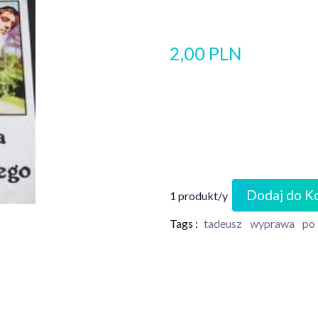
2,00 PLN
Dodaj do K
1 produkt/y
Tags :
tadeusz
wyprawa
po