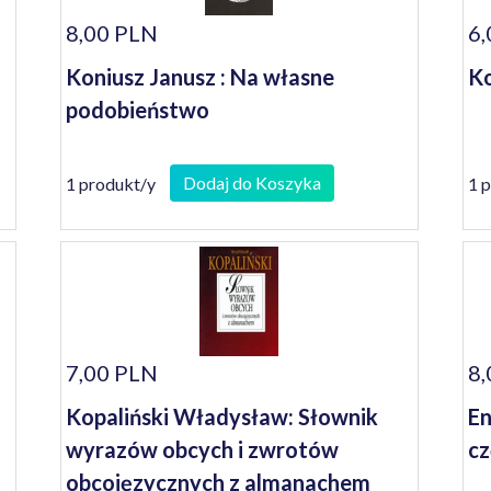
8,00 PLN
6,
Koniusz Janusz : Na własne
Ko
podobieństwo
Dodaj do Koszyka
1 produkt/y
1 
7,00 PLN
8,
Kopaliński Władysław: Słownik
En
wyrazów obcych i zwrotów
cz
obcojęzycznych z almanachem