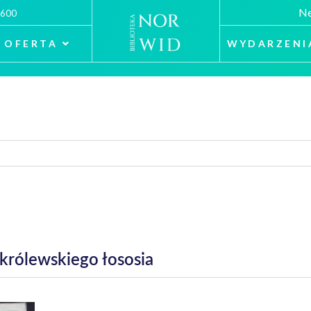
Ne
 600
OFERTA
WYDARZENI
królewskiego łososia