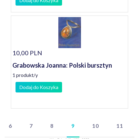
Dodaj do Koszyka
10,00 PLN
Grabowska Joanna: Polski bursztyn
1 produkt/y
Dodaj do Koszyka
6
7
8
9
10
11