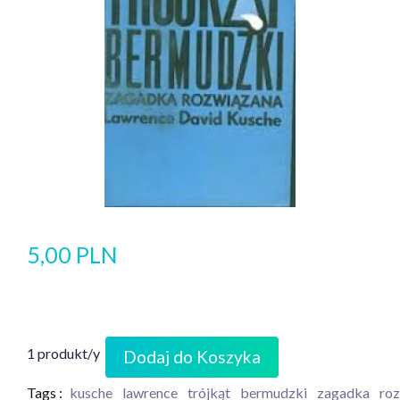
5,00 PLN
1 produkt/y
Dodaj do Koszyka
Tags :
kusche
lawrence
trójkąt
bermudzki
zagadka
ro