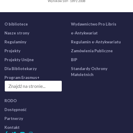
Wyników 169 - 189 z 2008
O bibliotece
Wydawnictwo Pro Libris
Nasze strony
e-Antykwariat
Regulaminy
Regulamin e-Antykwariatu
Projekty
Zamówienia Publiczne
Projekty Unijne
BIP
Dla Bibliotekarzy
Standardy Ochrony
Małoletnich
Program Erasmus+
RODO
Dostępność
Partnerzy
Kontakt