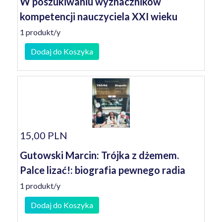
W poszukiwaniu wyznaczników
kompetencji nauczyciela XXI wieku
1 produkt/y
Dodaj do Koszyka
15,00 PLN
Gutowski Marcin: Trójka z dżemem.
Palce lizać!: biografia pewnego radia
1 produkt/y
Dodaj do Koszyka