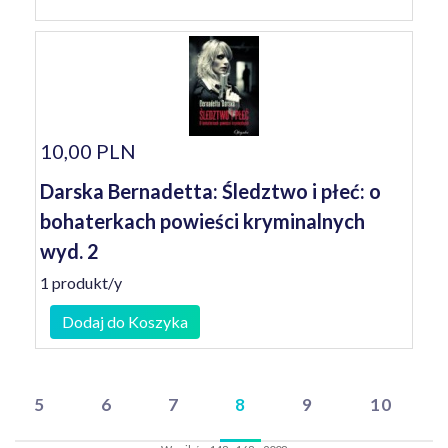
10,00 PLN
Darska Bernadetta: Śledztwo i płeć: o
bohaterkach powieści kryminalnych
wyd. 2
1 produkt/y
Dodaj do Koszyka
5
6
7
8
9
10