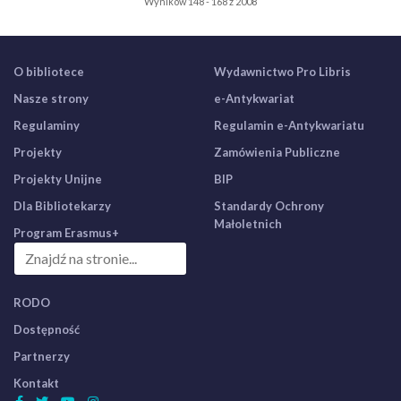
Wyników 148 - 168 z 2008
O bibliotece
Wydawnictwo Pro Libris
Nasze strony
e-Antykwariat
Regulaminy
Regulamin e-Antykwariatu
Projekty
Zamówienia Publiczne
Projekty Unijne
BIP
Dla Bibliotekarzy
Standardy Ochrony
Małoletnich
Program Erasmus+
RODO
Dostępność
Partnerzy
Kontakt