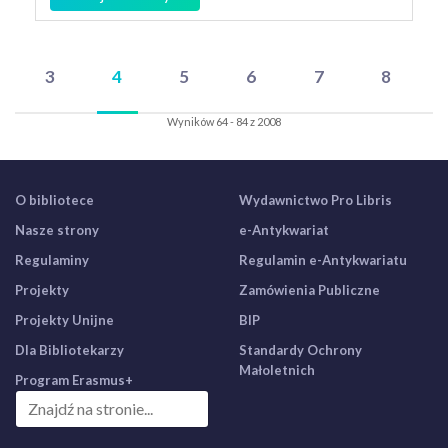
3
4
5
6
7
8
Wyników 64 - 84 z 2008
O bibliotece
Wydawnictwo Pro Libris
Nasze strony
e-Antykwariat
Regulaminy
Regulamin e-Antykwariatu
Projekty
Zamówienia Publiczne
Projekty Unijne
BIP
Dla Bibliotekarzy
Standardy Ochrony
Małoletnich
Program Erasmus+