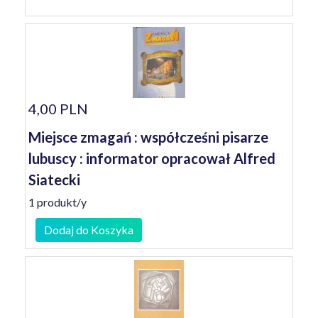
4,00 PLN
Miejsce zmagań : współcześni pisarze
lubuscy : informator opracował Alfred
Siatecki
1 produkt/y
Dodaj do Koszyka